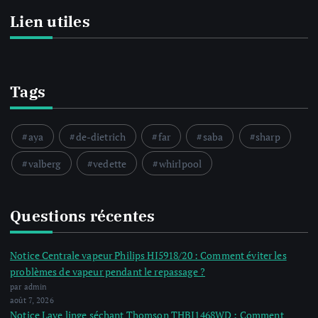
Lien utiles
Tags
aya
de-dietrich
far
saba
sharp
valberg
vedette
whirlpool
Questions récentes
Notice Centrale vapeur Philips HI5918/20 : Comment éviter les
problèmes de vapeur pendant le repassage ?
par admin
août 7, 2026
Notice Lave linge séchant Thomson THBI1468WD : Comment