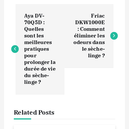
N
Aya DV-
Friac
a
70Q5D :
DKW1000E
Quelles
: Comment
v
sont les
éliminer les
meilleures
odeurs dans
i
pratiques
le sèche-
pour
linge ?
prolonger la
g
durée de vie
du sèche-
a
linge ?
t
i
Related Posts
o