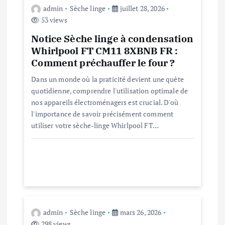
n
admin
Sèche linge
juillet 28, 2026
53 views
d
Notice Sèche linge à condensation
Whirlpool FT CM11 8XBNB FR :
e
Comment préchauffer le four ?
Dans un monde où la praticité devient une quête
l
quotidienne, comprendre l'utilisation optimale de
nos appareils électroménagers est crucial. D'où
’
l'importance de savoir précisément comment
utiliser votre sèche-linge Whirlpool FT…
a
r
t
i
admin
Sèche linge
mars 26, 2026
298 views