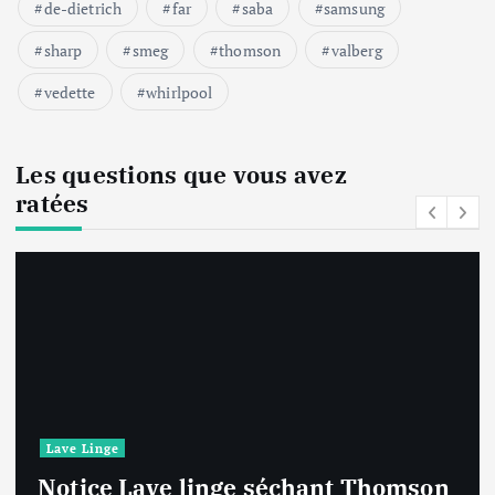
de-dietrich
far
saba
samsung
sharp
smeg
thomson
valberg
vedette
whirlpool
Les questions que vous avez
ratées
Lave Linge