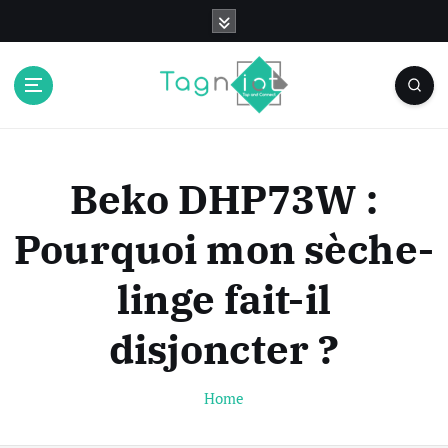
S
k
i
p
t
o
c
o
Beko DHP73W :
n
t
Pourquoi mon sèche-
e
n
linge fait-il
t
disjoncter ?
Home