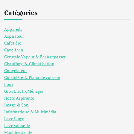
i
Catégories
n
Appareils
a
Aspirateur
Cafetière
t
Cave à vin
Centrale Vapeur & Fer à repasser
i
Chauffage & Climatisation
Congélateur
Cuisinière & Piano de cuisson
o
Four
Gros ElectroMénager
n
Hotte Aspirante
Image & Son
d
Informatique & Multimédia
Lave Linge
e
Lave vaisselle
Machine à café