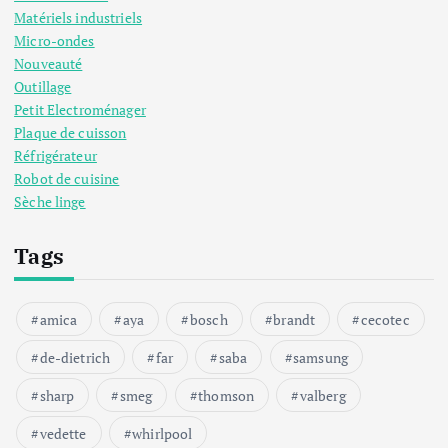
s
Matériels industriels
Micro-ondes
p
Nouveauté
Outillage
u
Petit Electroménager
Plaque de cuisson
b
Réfrigérateur
Robot de cuisine
Sèche linge
l
Tags
i
c
amica
aya
bosch
brandt
cecotec
a
de-dietrich
far
saba
samsung
sharp
smeg
thomson
valberg
t
vedette
whirlpool