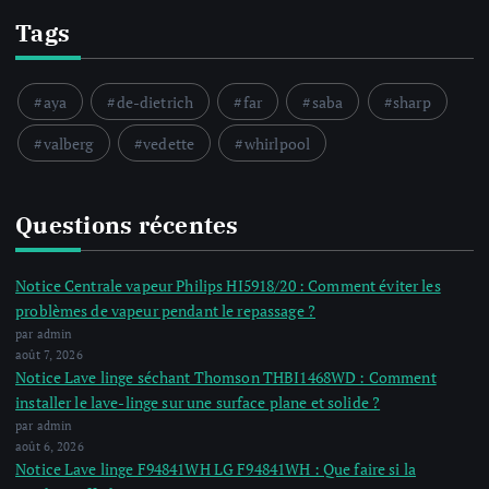
Tags
aya
de-dietrich
far
saba
sharp
valberg
vedette
whirlpool
Questions récentes
Notice Centrale vapeur Philips HI5918/20 : Comment éviter les
problèmes de vapeur pendant le repassage ?
par admin
août 7, 2026
Notice Lave linge séchant Thomson THBI1468WD : Comment
installer le lave-linge sur une surface plane et solide ?
par admin
août 6, 2026
Notice Lave linge F94841WH LG F94841WH : Que faire si la