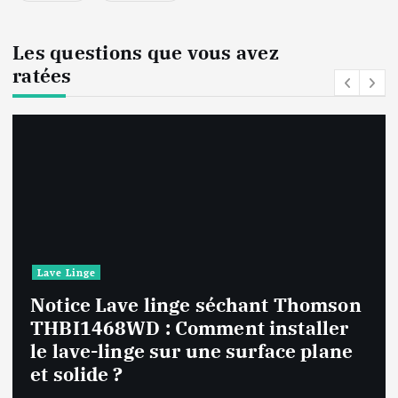
i
o
Les questions que vous avez
ratées
n
s
Lave Linge
Notice Lave linge F94841WH LG
F94841WH : Que faire si la machine
affiche une erreur inconnue ?