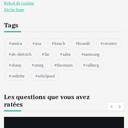
b
Robot de cuisine
Sèche linge
l
Tags
i
c
amica
aya
bosch
brandt
cecotec
a
de-dietrich
far
saba
samsung
sharp
smeg
thomson
valberg
t
vedette
whirlpool
i
o
Les questions que vous avez
ratées
n
s