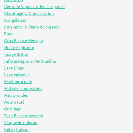
t
Centrale Vapeur & Fer à repasser
i
Chauffage & Climatisation
Congélateur
Cuisinière & Piano de cuisson
o
Four
Gros ElectroMénager
n
Hotte Aspirante
Image & Son
d
Informatique & Multimédia
Lave Linge
e
Lave vaisselle
Machine à café
s
Matériels industriels
Micro-ondes
p
Nouveauté
Outillage
u
Petit Electroménager
Plaque de cuisson
Réfrigérateur