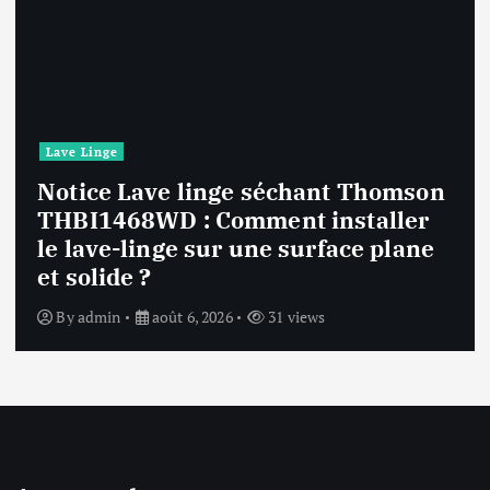
Lave Linge
nt Thomson
nstaller
Notice Lave linge F9484
face plane
F94841WH : Que faire si 
affiche une erreur inconn
By
admin
août 6, 2026
32 views