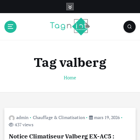
S
k
i
p
t
o
c
o
Tag valberg
n
t
e
Home
n
t
admin
Chauffage & Climatisation
mars 19, 2026
437 views
Notice Climatiseur Valberg EX-AC5 :