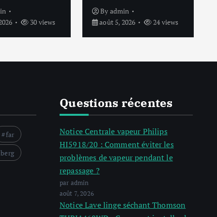
in
By
admin
2026
30 views
août 5, 2026
24 views
Questions récentes
Notice Centrale vapeur Philips
far
HI5918/20 : Comment éviter les
lberg
problèmes de vapeur pendant le
repassage ?
par admin
août 7, 2026
Notice Lave linge séchant Thomson