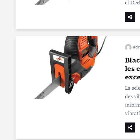
et Dec
ad
Blac
les 
exce
La sci
des vi
inform
vibrat