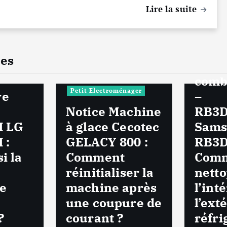
Lire la suite
Gros El
Noti
ées
Réfr
comb
Petit Electroménager
ve
–
Notice Machine
RB3D
 LG
à glace Cecotec
Sams
 :
GELACY 800 :
RB3D
i la
Comment
Com
réinitialiser la
netto
ne
machine après
l’int
une coupure de
l’ext
?
courant ?
réfri