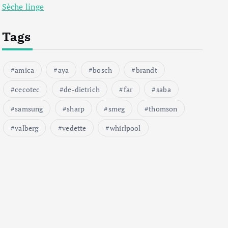
Sèche linge
Tags
amica
aya
bosch
brandt
cecotec
de-dietrich
far
saba
samsung
sharp
smeg
thomson
valberg
vedette
whirlpool