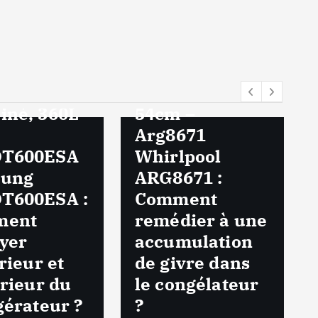
Notice
ectroMénager
Réfrigérateur
ce
Encastrable
igérateur
Froid Brassé
iné, 360L
54cm –
Arg8671
T600ESA
Whirlpool
ung
ARG8671 :
T600ESA :
Comment
ment
remédier à une
yer
accumulation
érieur et
de givre dans
érieur du
le congélateur
gérateur ?
?