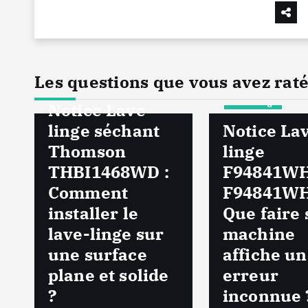
Les questions que vous avez rat
Lave Linge
Lave Linge
Notice Lave
e
linge séchant
Notice La
Thomson
linge
THBI1468WD :
F94841WH
Comment
F94841WH
installer le
Que faire s
lave-linge sur
machine
une surface
affiche u
plane et solide
erreur
?
inconnue 