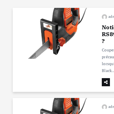
ad
Noti
RS89
?
Couper
précau
lorsqu
Black
ad