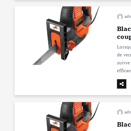
ad
Bla
coup
Lorsqu
de ver
suivre
effica
ad
Bla