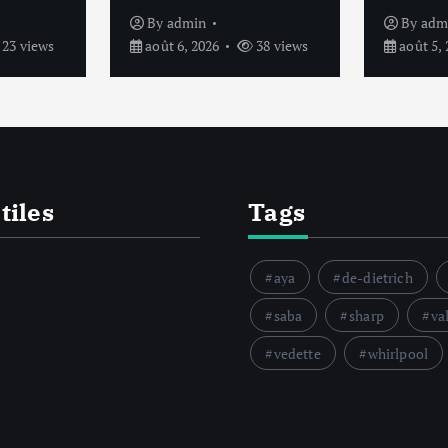
By
admin
By
adm
23 views
août 6, 2026
38 views
août 5, 
tiles
Tags
aya
de-dietrich
saba
sharp
va
vedette
whirlpool