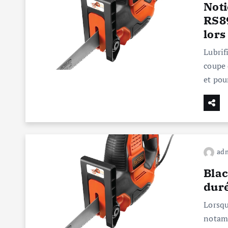
Noti
RS89
lors
Lubrif
coupe 
et pou
ad
Blac
duré
Lorsqu
notamm