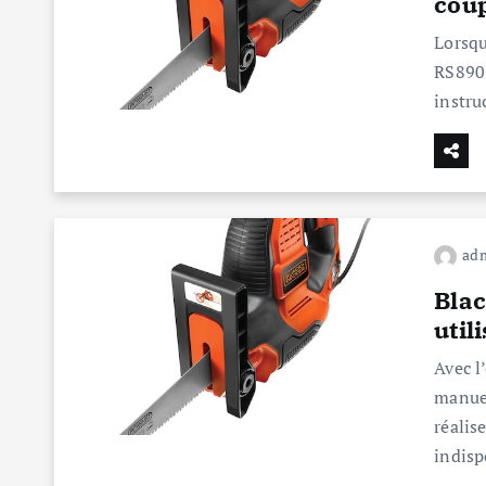
coup
Lorsqu
RS890-
instru
ad
Blac
util
Avec l
manuel
réalise
indisp