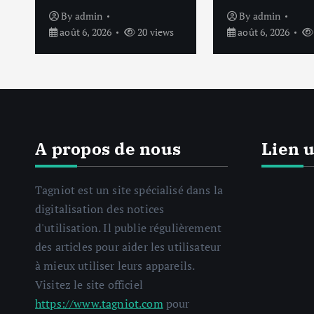
By
admin
By
admin
août 6, 2026
20 views
août 6, 2026
A propos de nous
Lien u
Tagniot est un site spécialisé dans la
digitalisation des notices
d'utilisation. Il publie régulièrement
des articles pour aider les utilisateur
à mieux utiliser leurs appareils.
Visitez le site officiel
https://www.tagniot.com
pour