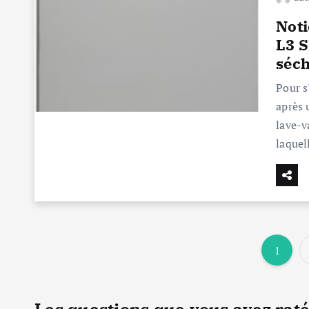
Noti
L3 S
séch
Pour s
après 
lave-v
laquel
1