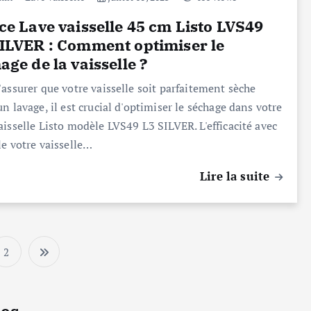
ce Lave vaisselle 45 cm Listo LVS49
ILVER : Comment optimiser le
age de la vaisselle ?
'assurer que votre vaisselle soit parfaitement sèche
un lavage, il est crucial d'optimiser le séchage dans votre
aisselle Listo modèle LVS49 L3 SILVER. L'efficacité avec
le votre vaisselle…
Lire la suite
Réfrigér
2
Noti
P
Gros ElectroMénager
Réfr
Notice
Enca
a