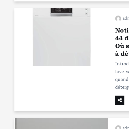
ad
Noti
44 
Où s
à dé
Introd
lave-v
quand 
déterg
ad