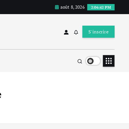
août 8, 2026
2:06:43 PM
S'inscrire
e