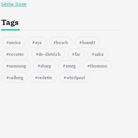
Sèche linge
Tags
amica
aya
bosch
brandt
cecotec
de-dietrich
far
saba
samsung
sharp
smeg
thomson
valberg
vedette
whirlpool