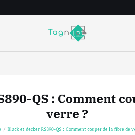
m
S890-QS : Comment cou
verre ?
e
Black et decker RS890-QS : Comment couper de la fibre de v