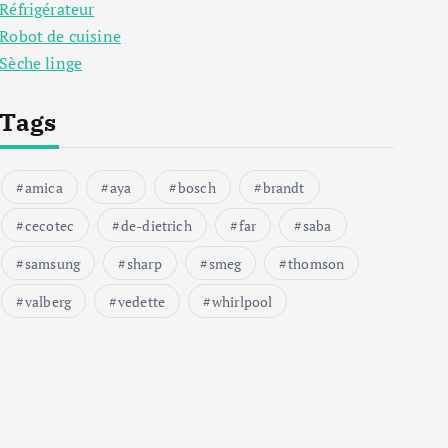
Réfrigérateur
Robot de cuisine
Sèche linge
Tags
amica
aya
bosch
brandt
cecotec
de-dietrich
far
saba
samsung
sharp
smeg
thomson
valberg
vedette
whirlpool