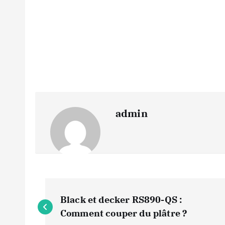
admin
N
Black et decker RS890-QS :
a
Comment couper du plâtre ?