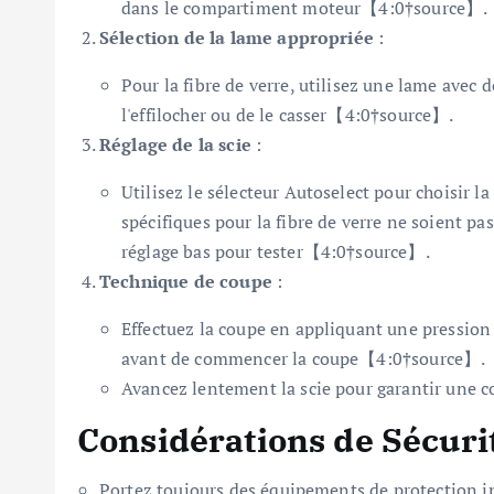
dans le compartiment moteur【4:0†source】.
Sélection de la lame appropriée
:
Pour la fibre de verre, utilisez une lame avec 
l'effilocher ou de le casser【4:0†source】.
Réglage de la scie
:
Utilisez le sélecteur Autoselect pour choisir la
spécifiques pour la fibre de verre ne soient 
réglage bas pour tester【4:0†source】.
Technique de coupe
:
Effectuez la coupe en appliquant une pression l
avant de commencer la coupe【4:0†source】.
Avancez lentement la scie pour garantir une 
Considérations de Sécuri
Portez toujours des équipements de protection ind