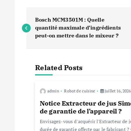
N
Bosch MCM3501M : Quelle
a
quantité maximale d’ingrédients
peut-on mettre dans le mixeur ?
v
i
Related Posts
g
admin
Robot de cuisine
juillet 16, 2026
a
Notice Extracteur de jus Simé
t
de garantie de l’appareil ?
Envisagez-vous d'acquérir l'Extracteur de 
i
durée de garantie offerte par le fabricant ? 