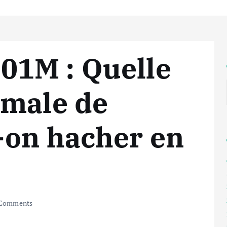
1M : Quelle
imale de
-on hacher en
Comments