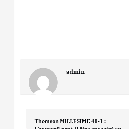
admin
N
Thomson MILLESIME 48-1 :
L’appareil peut-il être encastré ou