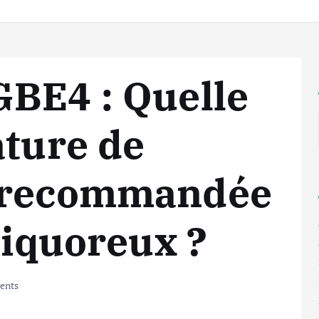
GBE4 : Quelle
ature de
n recommandée
liquoreux ?
ents