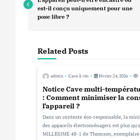
a
est-il conçu uniquement pour une
v
pose libre ?
i
Related Posts
g
a
admin
Cave à vin
février 24, 2026
t
Notice Cave multi-tempéra
: Comment minimiser la con
i
l’appareil ?
Dans un contexte éco-responsable, la min
o
des appareils électroménagers est plus qu'
MILLESIME 48-1 de Thomson, exemplaire 