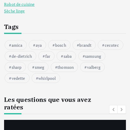
Robot de cuisine
Sèche linge
Tags
amica
aya
bosch
brandt
cecotec
de-dietrich
far
saba
samsung
sharp
smeg
thomson
valberg
vedette
whirlpool
Les questions que vous avez
ratées