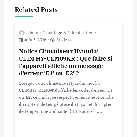
i
Related Posts
o
n
admin
Chauffage & Climatisation
août 5, 2026
21 views
d
Notice Climatiseur Hyundai
CLIM.HY-CLM09KR : Que faire si
e
l’appareil affiche un message
d’erreur ‘E1’ ou ‘E2’ ?
l
Lorsque votre climatiseur Hyundai modèle
CLIM.HY-CLM09KR affiche les codes d'erreur 'E1'
’
ou 'E2', cela indique respectivement une anomalie
du capteur de température du tuyau et du capteur
a
de température ambiante【4:1†source】.…
r