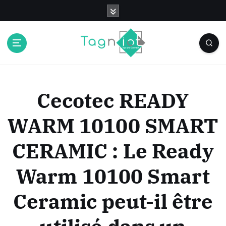
S
k
i
p
t
o
c
o
Cecotec READY
n
t
WARM 10100 SMART
e
n
CERAMIC : Le Ready
t
Warm 10100 Smart
Ceramic peut-il être