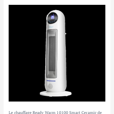
Le chauffage Ready Warm 10100 Smart Ceramic de