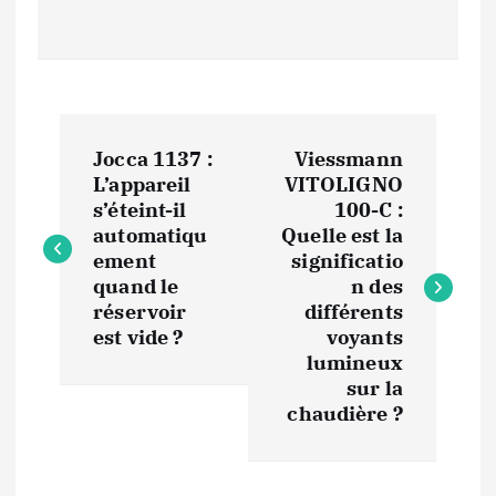
N
Jocca 1137 :
Viessmann
a
L’appareil
VITOLIGNO
s’éteint-il
100-C :
v
automatiqu
Quelle est la
ement
significatio
i
quand le
n des
réservoir
différents
est vide ?
voyants
g
lumineux
sur la
a
chaudière ?
t