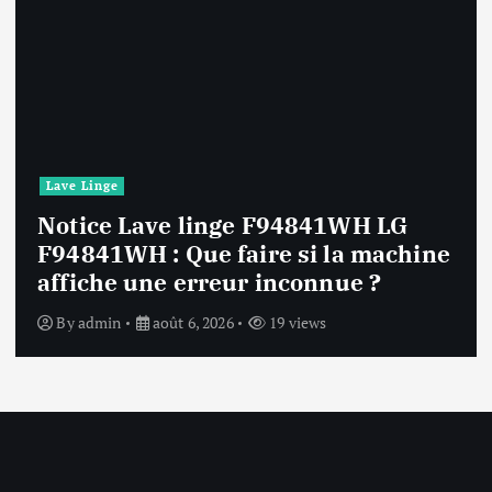
Petit Electroménager
Notice Machine à glace Cecotec
GELACY 800 : Comment réinitialiser
la machine après une coupure de
courant ?
By
admin
août 6, 2026
38 views