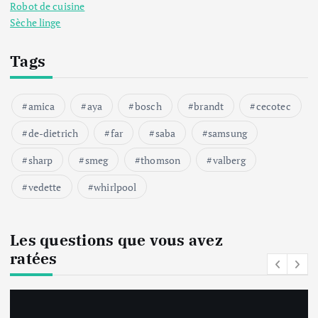
Robot de cuisine
Sèche linge
Tags
amica
aya
bosch
brandt
cecotec
de-dietrich
far
saba
samsung
sharp
smeg
thomson
valberg
vedette
whirlpool
Les questions que vous avez
ratées