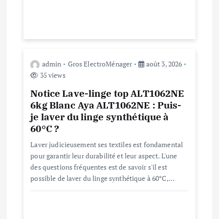
a
r
t
admin
Gros ElectroMénager
août 3, 2026
i
35 views
c
Notice Lave-linge top ALT1062NE
6kg Blanc Aya ALT1062NE : Puis-
l
je laver du linge synthétique à
60°C ?
e
Laver judicieusement ses textiles est fondamental
pour garantir leur durabilité et leur aspect. L'une
des questions fréquentes est de savoir s'il est
possible de laver du linge synthétique à 60°C,…