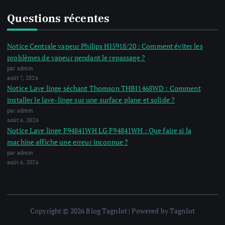
Questions récentes
Notice Centrale vapeur Philips HI5918/20 : Comment éviter les
problèmes de vapeur pendant le repassage ?
par admin
août 7, 2026
Notice Lave linge séchant Thomson THBI1468WD : Comment
installer le lave-linge sur une surface plane et solide ?
par admin
août 6, 2026
Notice Lave linge F94841WH LG F94841WH : Que faire si la
machine affiche une erreur inconnue ?
par admin
août 6, 2026
Copyright © 2026 Blog TagnIot | Powered by TagnIot