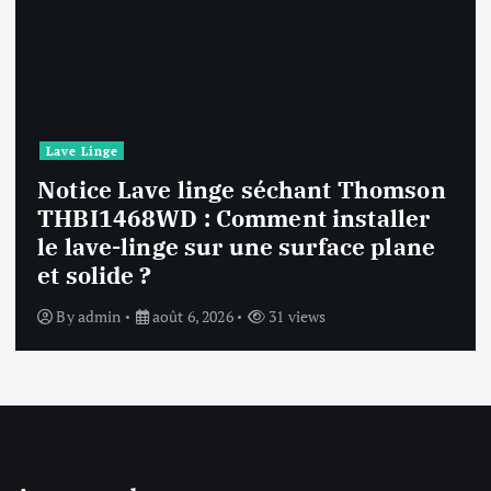
Lave Linge
n
Notice Lave linge F94841WH LG
F94841WH : Que faire si la machin
affiche une erreur inconnue ?
By
admin
août 6, 2026
32 views