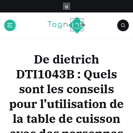
S
k
i
p
t
o
c
o
De dietrich
n
t
DTI1043B : Quels
e
n
sont les conseils
t
pour l’utilisation de
la table de cuisson