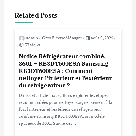
a
t
Related Posts
i
admin
Gros ElectroMénager
août 5, 2026
o
37 views
Notice Réfrigérateur combiné,
n
360L – RB3DT600ESA Samsung
RB3DT600ESA : Comment
d
nettoyer l’intérieur et l’extérieur
du réfrigérateur ?
e
Dans cet article, nous allons explorer les étapes
recommandées pour nettoyer soigneusement à la
l
fois l'intérieur et l'extérieur du réfrigérateur
combiné Samsung RB3DT600ESA, un modèle
’
spacieux de 360L. Suivre ces…