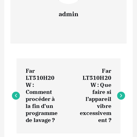
admin
N
Far
Far
a
LT510H20
LT510H20
W :
W : Que
v
Comment
faire si
procéder à
l’appareil
i
la fin d’un
vibre
programme
excessivem
de lavage ?
ent ?
g