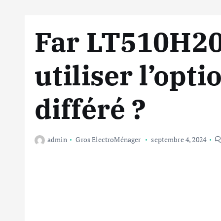
Far LT510H2
utiliser l’opt
différé ?
admin
Gros ElectroMénager
septembre 4, 2024