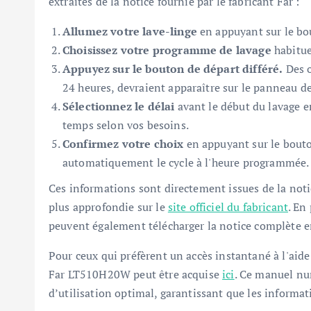
extraites de la notice fournie par le fabricant Far :
Allumez votre lave-linge
en appuyant sur le bo
Choisissez votre programme de lavage
habituel
Appuyez sur le bouton de départ différé.
Des o
24 heures, devraient apparaître sur le panneau de
Sélectionnez le délai
avant le début du lavage e
temps selon vos besoins.
Confirmez votre choix
en appuyant sur le bout
automatiquement le cycle à l'heure programmée.
Ces informations sont directement issues de la no
plus approfondie sur le
site officiel du fabricant
. En
peuvent également télécharger la notice complète e
Pour ceux qui préfèrent un accès instantané à l'aide
Far LT510H20W peut être acquise
ici
. Ce manuel nu
d’utilisation optimal, garantissant que les informa