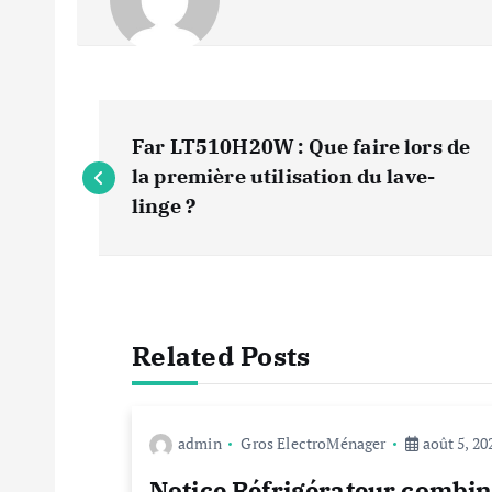
N
Far LT510H20W : Que faire lors de
a
la première utilisation du lave-
linge ?
v
i
Related Posts
g
a
admin
Gros ElectroMénager
août 5, 20
Notice Réfrigérateur combi