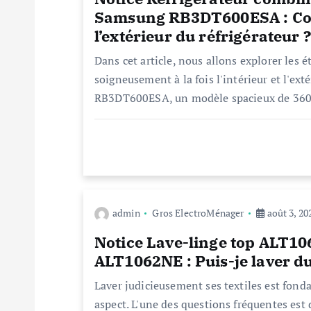
t
Samsung RB3DT600ESA : Comm
i
l’extérieur du réfrigérateur ?
Dans cet article, nous allons explorer les
o
soigneusement à la fois l'intérieur et l'ex
RB3DT600ESA, un modèle spacieux de 360
n
d
e
admin
Gros ElectroMénager
août 3, 20
l
Notice Lave-linge top ALT1
ALT1062NE : Puis-je laver du
’
Laver judicieusement ses textiles est fonda
aspect. L'une des questions fréquentes est d