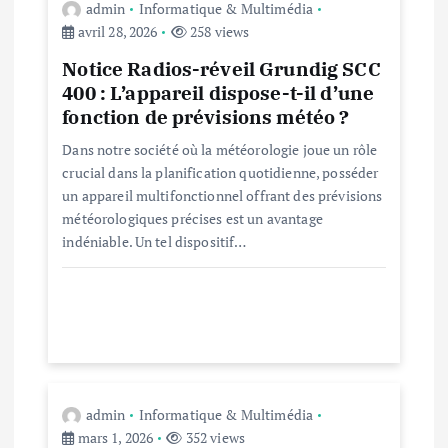
admin
Informatique & Multimédia
o
avril 28, 2026
258 views
Notice Radios-réveil Grundig SCC
n
400 : L’appareil dispose-t-il d’une
fonction de prévisions météo ?
d
Dans notre société où la météorologie joue un rôle
e
crucial dans la planification quotidienne, posséder
un appareil multifonctionnel offrant des prévisions
météorologiques précises est un avantage
l
indéniable. Un tel dispositif…
’
a
r
admin
Informatique & Multimédia
t
mars 1, 2026
352 views