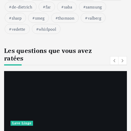
de-dietrich
far
saba
samsung
sharp
smeg
thomson
valberg
vedette
whirlpool
Les questions que vous avez
ratées
Lave Linge