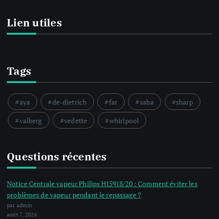
Lien utiles
Tags
aya
de-dietrich
far
saba
sharp
valberg
vedette
whirlpool
Questions récentes
Notice Centrale vapeur Philips HI5918/20 : Comment éviter les
problèmes de vapeur pendant le repassage ?
par admin
août 7, 2026