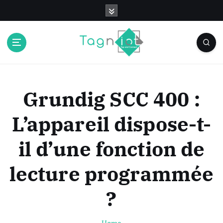
S
k
i
p
t
o
c
o
Grundig SCC 400 :
n
t
L’appareil dispose-t-
e
n
il d’une fonction de
t
lecture programmée
?