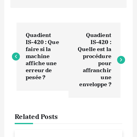
N
Quadient
Quadient
a
IS-420 : Que
IS-420 :
faire si la
Quelle est la
v
machine
procédure
affiche une
pour
i
erreur de
affranchir
pesée ?
une
enveloppe ?
g
a
t
Related Posts
i