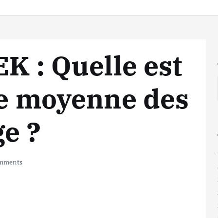
K : Quelle est
ie moyenne des
ge ?
mments