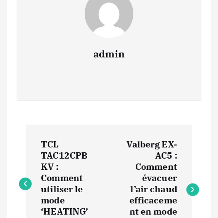
admin
N
TCL
Valberg EX-
a
TAC12CPB
AC5 :
KV :
Comment
v
Comment
évacuer
utiliser le
l’air chaud
i
mode
efficaceme
‘HEATING’
nt en mode