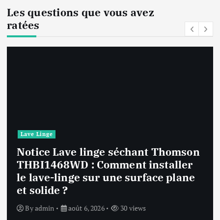
Les questions que vous avez
ratées
Lave Linge
n
Notice Lave linge F94841WH LG
F94841WH : Que faire si la machin
affiche une erreur inconnue ?
By
admin
août 6, 2026
32 views