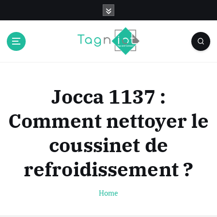
S
k
i
p
t
o
c
o
Jocca 1137 :
n
t
Comment nettoyer le
e
n
coussinet de
t
refroidissement ?
Home