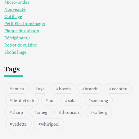
Micro-ondes
Nouveauté
Outillage
Petit Electroménager
Plaque de cuisson
Réfrigérateur
Robot de cuisine
Sèche linge
Tags
amica
aya
bosch
brandt
cecotec
de-dietrich
far
saba
samsung
sharp
smeg
thomson
valberg
vedette
whirlpool