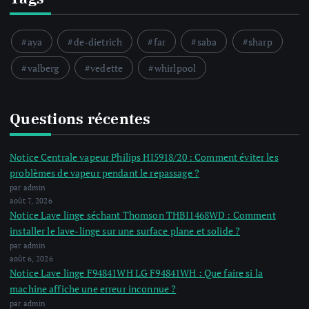
aya
de-dietrich
far
saba
sharp
valberg
vedette
whirlpool
Questions récentes
Notice Centrale vapeur Philips HI5918/20 : Comment éviter les
problèmes de vapeur pendant le repassage ?
par admin
août 7, 2026
Notice Lave linge séchant Thomson THBI1468WD : Comment
installer le lave-linge sur une surface plane et solide ?
par admin
août 6, 2026
Notice Lave linge F94841WH LG F94841WH : Que faire si la
machine affiche une erreur inconnue ?
par admin