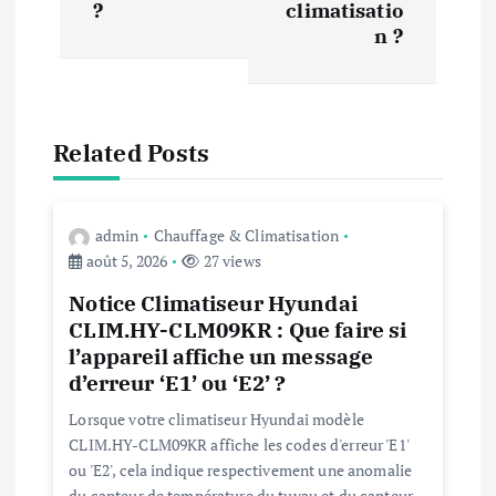
?
climatisatio
g
n ?
a
t
Related Posts
i
o
admin
Chauffage & Climatisation
août 5, 2026
27 views
n
Notice Climatiseur Hyundai
CLIM.HY-CLM09KR : Que faire si
d
l’appareil affiche un message
d’erreur ‘E1’ ou ‘E2’ ?
e
Lorsque votre climatiseur Hyundai modèle
CLIM.HY-CLM09KR affiche les codes d'erreur 'E1'
l
ou 'E2', cela indique respectivement une anomalie
du capteur de température du tuyau et du capteur