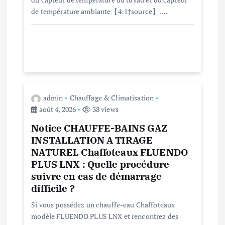
’
de température ambiante【4:1†source】.…
a
r
t
admin
Chauffage & Climatisation
i
août 4, 2026
38 views
c
Notice CHAUFFE-BAINS GAZ
INSTALLATION A TIRAGE
l
NATUREL Chaffoteaux FLUENDO
PLUS LNX : Quelle procédure
e
suivre en cas de démarrage
difficile ?
Si vous possédez un chauffe-eau Chaffoteaux
modèle FLUENDO PLUS LNX et rencontrez des