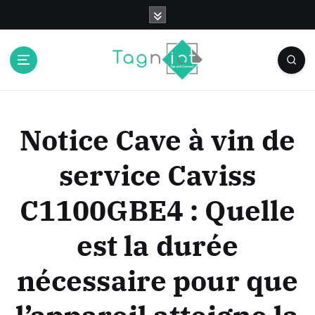
S
k
i
p
t
o
c
o
Notice Cave à vin de
n
t
service Caviss
e
n
C1100GBE4 : Quelle
t
est la durée
nécessaire pour que