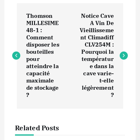
N
Thomson
Notice Cave
a
MILLESIME
A Vin De
48-1 :
Vieillisseme
v
Comment
nt Climadiff
disposer les
CLV254M :
i
bouteilles
Pourquoi la
pour
températur
atteindre la
e dans la
g
capacité
cave varie-
maximale
t-elle
a
de stockage
légèrement
?
?
t
i
Related Posts
o