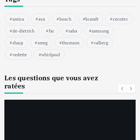
amica
aya
bosch
brandt
cecotec
de-dietrich
far
saba
samsung
sharp
smeg
thomson
valberg
vedette
whirlpool
Les questions que vous avez
ratées