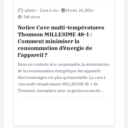
n
admin
Cave à vin
février 24, 2026
d
348 views
Notice Cave multi-températures
e
Thomson MILLESIME 48-1 :
Comment minimiser la
l
consommation d’énergie de
l’appareil ?
’
Dans un contexte éco-responsable, la minimisation
de la consommation énergétique des appareils
a
électroménagers est plus qu'essentielle. La cave à
vins multi-températures MILLESIME 48-1 de
r
Thomson, exemplaire pour sa gestion avancée…
t
i