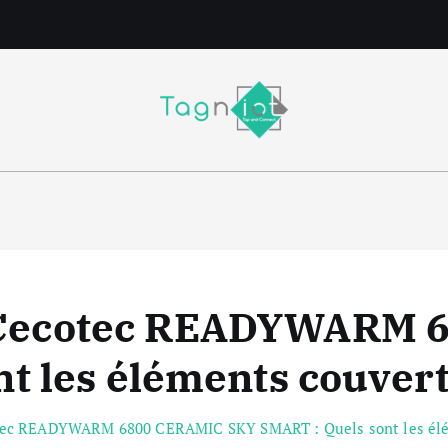
m
e Cecotec READYWARM 
t les éléments couverts
tec READYWARM 6800 CERAMIC SKY SMART : Quels sont les éléme