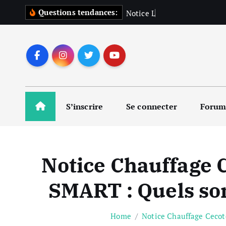
S
Questions tendances:
N
o
t
i
c
e
L
a
v
e
l
k
i
p
t
o
c
o
S’inscrire
Se connecter
Foru
n
t
e
n
Notice Chauffag
t
SMART : Quels son
Home
Notice Chauffage Ceco