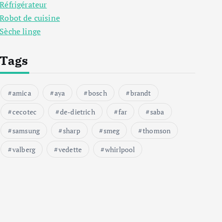
Réfrigérateur
Robot de cuisine
Sèche linge
Tags
amica
aya
bosch
brandt
cecotec
de-dietrich
far
saba
samsung
sharp
smeg
thomson
valberg
vedette
whirlpool