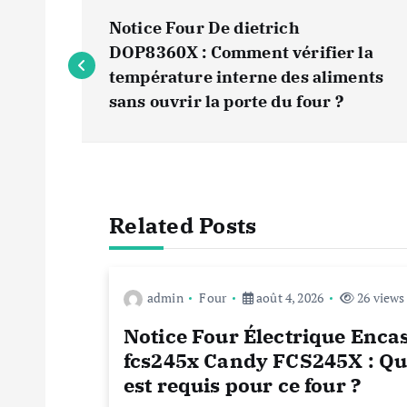
N
Notice Four De dietrich
a
DOP8360X : Comment vérifier la
température interne des aliments
v
sans ouvrir la porte du four ?
i
g
Related Posts
a
admin
Four
août 4, 2026
26 views
t
Notice Four Électrique Enca
i
fcs245x Candy FCS245X : Que
est requis pour ce four ?