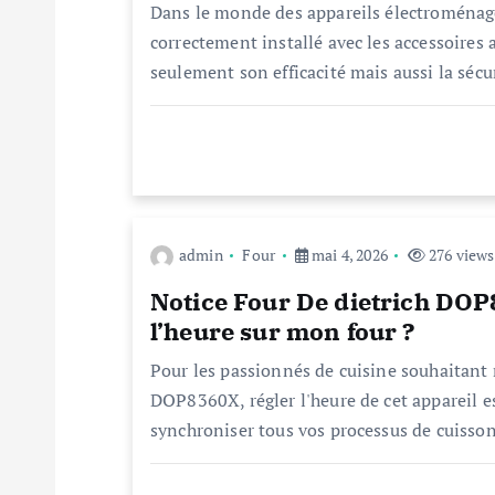
o
Dans le monde des appareils électroménage
correctement installé avec les accessoires 
n
seulement son efficacité mais aussi la séc
d
e
l
admin
Four
mai 4, 2026
276 views
Notice Four De dietrich DO
’
l’heure sur mon four ?
a
Pour les passionnés de cuisine souhaitant 
DOP8360X, régler l'heure de cet appareil e
synchroniser tous vos processus de cuisso
r