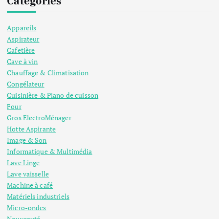
Catégories
Appareils
Aspirateur
Cafetière
Cave à vin
Chauffage & Climatisation
Congélateur
Cuisinière & Piano de cuisson
Four
Gros ElectroMénager
Hotte Aspirante
Image & Son
Informatique & Multimédia
Lave Linge
Lave vaisselle
Machine à café
Matériels industriels
Micro-ondes
Nouveauté