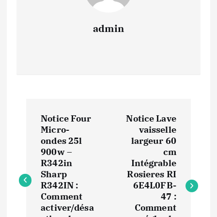
admin
N
Notice Four
Notice Lave
a
Micro-
vaisselle
ondes 25l
largeur 60
v
900w –
cm
R342in
Intégrable
i
Sharp
Rosieres RI
R342IN :
6E4L0FB-
Comment
47 :
g
activer/désa
Comment