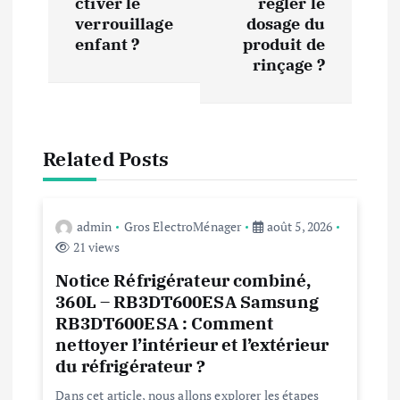
ctiver le
régler le
a
verrouillage
dosage du
enfant ?
produit de
t
rinçage ?
i
o
Related Posts
n
d
admin
Gros ElectroMénager
août 5, 2026
21 views
e
Notice Réfrigérateur combiné,
360L – RB3DT600ESA Samsung
l
RB3DT600ESA : Comment
nettoyer l’intérieur et l’extérieur
’
du réfrigérateur ?
Dans cet article, nous allons explorer les étapes