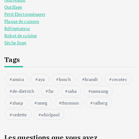
Outillage
Petit Electroménager
Plaque de cuisson
Réfrigérateur
Robot de cuisine
Sèche linge
Tags
amica
aya
bosch
brandt
cecotec
de-dietrich
far
saba
samsung
sharp
smeg
thomson
valberg
vedette
whirlpool
Les questions que vous avez