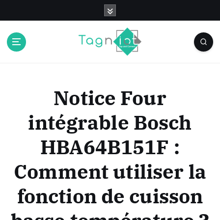
S
k
i
p
t
o
c
o
Notice Four
n
t
intégrable Bosch
e
n
HBA64B151F :
t
Comment utiliser la
fonction de cuisson