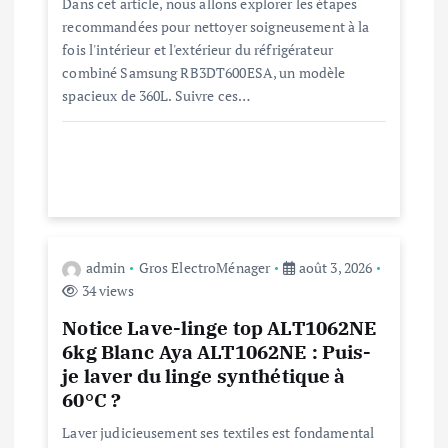
r
Dans cet article, nous allons explorer les étapes
recommandées pour nettoyer soigneusement à la
t
fois l'intérieur et l'extérieur du réfrigérateur
combiné Samsung RB3DT600ESA, un modèle
i
spacieux de 360L. Suivre ces…
c
l
e
admin
Gros ElectroMénager
août 3, 2026
34 views
Notice Lave-linge top ALT1062NE
6kg Blanc Aya ALT1062NE : Puis-
je laver du linge synthétique à
60°C ?
Laver judicieusement ses textiles est fondamental