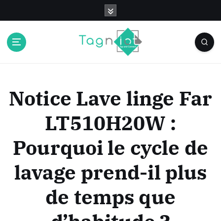
S
k
i
p
t
o
c
o
Notice Lave linge Far
n
t
LT510H20W :
e
n
Pourquoi le cycle de
t
lavage prend-il plus
de temps que