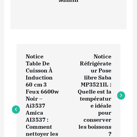
N
Notice
Notice
a
Table De
Réfrigérate
Cuisson À
ur Pose
v
Induction
libre Saba
60 cm 3
MP3521IL :
i
Feux 6600w
Quelle est la
Noir –
températur
Ai3537
e idéale
g
Amica
pour
AI3537 :
conserver
a
Comment
les boissons
nettoyer les
?