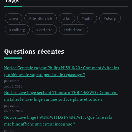
aya
de-dietrich
far
saba
sharp
valberg
vedette
whirlpool
Questions récentes
Notice Centrale vapeur Philips HI5918/20 : Comment éviter les
problèmes de vapeur pendant le repassage ?
par admin
août 7, 2026
Notice Lave linge séchant Thomson THBI1468WD : Comment
installer le lave-linge sur une surface plane et solide ?
par admin
août 6, 2026
Notice Lave linge F94841WH LG F94841WH : Que faire si la
machine affiche une erreur inconnue ?
par admin