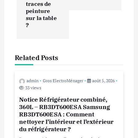
t
traces de
peinture
i
sur la table
?
o
n
Related Posts
d
e
admin
Gros ElectroMénager
août 5, 2026
33 views
l
Notice Réfrigérateur combiné,
’
360L – RB3DT600ESA Samsung
RB3DT600ESA : Comment
a
nettoyer l’intérieur et l’extérieur
du réfrigérateur ?