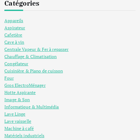
Catégories
Appareils
Aspirateur
Cafetière
Cave à vin
Centrale Vapeur & Fer à repasser
Chauffage & Climatisation
Congélateur
Cuisinière & Piano de cuisson
Four
Gros ElectroMénager
Hotte Aspirante
Image & Son
Informatique & Multimédia
Lave Linge
Lave vaisselle
Machine à café
Matériels industriels