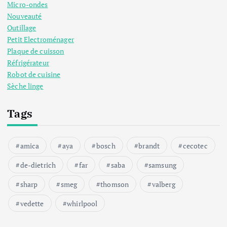
Micro-ondes
Nouveauté
Outillage
Petit Electroménager
Plaque de cuisson
Réfrigérateur
Robot de cuisine
Sèche linge
Tags
amica
aya
bosch
brandt
cecotec
de-dietrich
far
saba
samsung
sharp
smeg
thomson
valberg
vedette
whirlpool