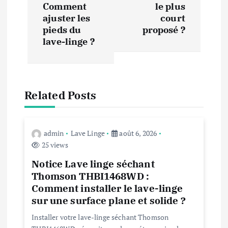
i
Comment
le plus
ajuster les
court
g
pieds du
proposé ?
lave-linge ?
a
t
Related Posts
i
o
admin
Lave Linge
août 6, 2026
n
25 views
Notice Lave linge séchant
d
Thomson THBI1468WD :
Comment installer le lave-linge
e
sur une surface plane et solide ?
Installer votre lave-linge séchant Thomson
l