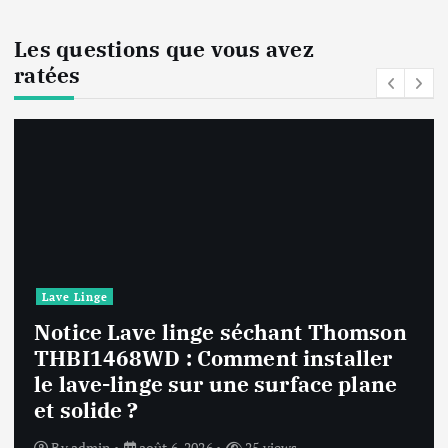
Les questions que vous avez
ratées
Lave Linge
Notice Lave linge F94841WH LG
F94841WH : Que faire si la machine
affiche une erreur inconnue ?
By
admin
août 6, 2026
26 views