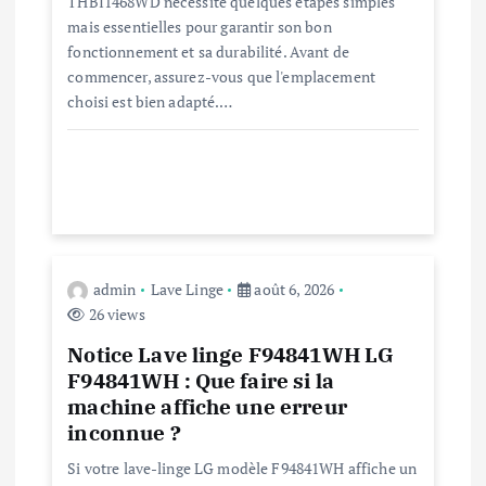
THBI1468WD nécessite quelques étapes simples
mais essentielles pour garantir son bon
’
fonctionnement et sa durabilité. Avant de
commencer, assurez-vous que l'emplacement
a
choisi est bien adapté.…
r
t
i
admin
Lave Linge
août 6, 2026
c
26 views
l
Notice Lave linge F94841WH LG
F94841WH : Que faire si la
machine affiche une erreur
e
inconnue ?
Si votre lave-linge LG modèle F94841WH affiche un