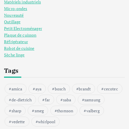
Matériels industriels
Micro-ondes
Nouveauté
Outillage
Petit Electroménager
Plaque de cuisson
Réfrigérateur
Robot de cuisine
Sèche linge
Tags
amica
aya
bosch
brandt
cecotec
de-dietrich
far
saba
samsung
sharp
smeg
thomson
valberg
vedette
whirlpool