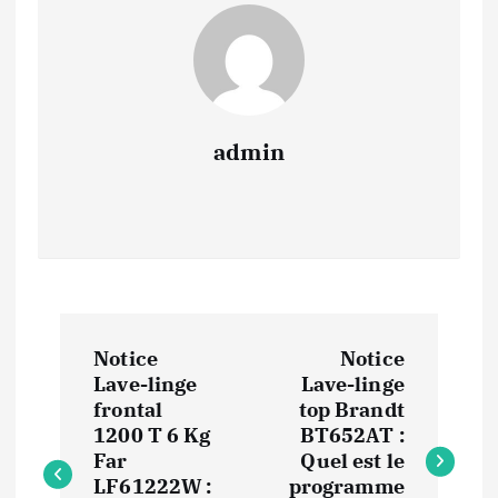
admin
N
Notice
Notice
a
Lave-linge
Lave-linge
frontal
top Brandt
v
1200 T 6 Kg
BT652AT :
Far
Quel est le
LF61222W :
programme