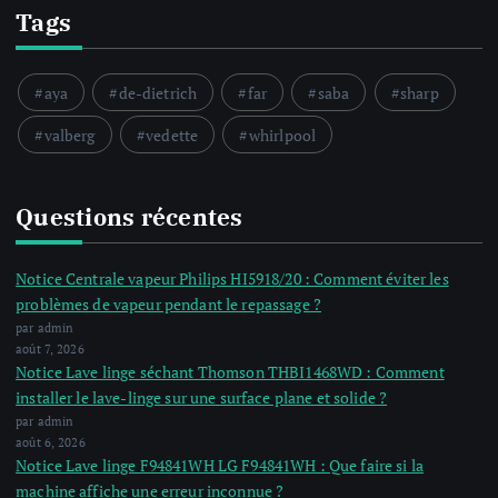
Tags
aya
de-dietrich
far
saba
sharp
valberg
vedette
whirlpool
Questions récentes
Notice Centrale vapeur Philips HI5918/20 : Comment éviter les
problèmes de vapeur pendant le repassage ?
par admin
août 7, 2026
Notice Lave linge séchant Thomson THBI1468WD : Comment
installer le lave-linge sur une surface plane et solide ?
par admin
août 6, 2026
Notice Lave linge F94841WH LG F94841WH : Que faire si la
machine affiche une erreur inconnue ?