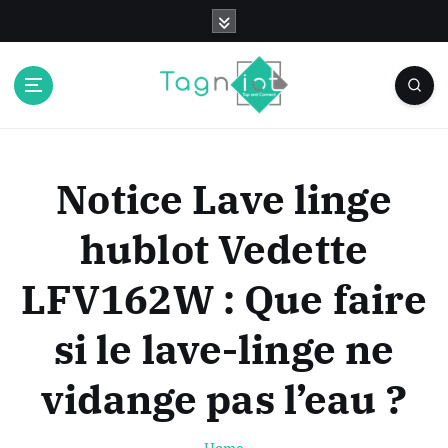
S
k
i
p
t
o
c
o
Notice Lave linge
n
t
hublot Vedette
e
n
LFV162W : Que faire
t
si le lave-linge ne
vidange pas l’eau ?