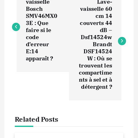
a
vaisselle
Lave-
Bosch
vaisselle 60
v
SMV46MX0
cm 14
3E : Que
couverts 44
i
faire si le
dB –
code
Dsf14524w
d’erreur
Brandt
g
E:14
DSF14524
apparaît ?
W : Où se
a
trouvent les
compartime
t
nts à sel et à
détergent ?
i
o
Related Posts
n