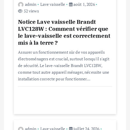
d
admin
Lave vaisselle
août 1, 2026
52 views
e
Notice Lave vaisselle Brandt
l
LVC128W : Comment vérifier que
le lave-vaisselle est correctement
’
mis à la terre ?
Assurer un fonctionnement sûr de vos appareils
a
électroménagers est crucial, surtout lorsqu'il s'agit
de sécurité. Le lave-vaisselle Brandt LVC128W,
r
comme tout autre appareil ménager, nécessite une
installation correcte pour fonctionner…
t
i
c
admin
Lave vaisselle
juillet 24, 2026