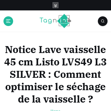
S
k
i
p
t
o
c
o
Notice Lave vaisselle
n
t
45 cm Listo LVS49 L3
e
n
SILVER : Comment
t
optimiser le séchage
de la vaisselle ?