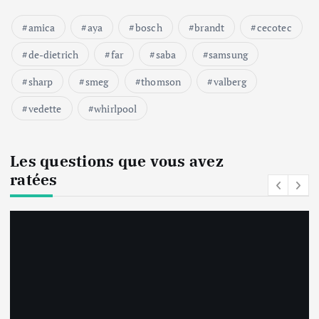
amica
aya
bosch
brandt
cecotec
de-dietrich
far
saba
samsung
sharp
smeg
thomson
valberg
vedette
whirlpool
Les questions que vous avez
ratées