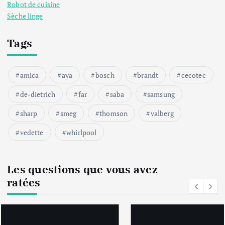
Robot de cuisine
Sèche linge
Tags
amica
aya
bosch
brandt
cecotec
de-dietrich
far
saba
samsung
sharp
smeg
thomson
valberg
vedette
whirlpool
Les questions que vous avez
ratées