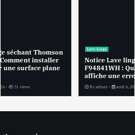
Lave Linge
Notice Lave linge F94841WH LG
F94841WH : Que faire si la machine
affiche une erreur inconnue ?
By
admin
août 6, 2026
32 views