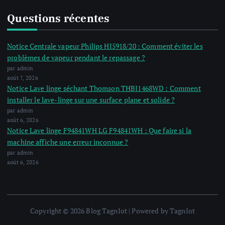
Questions récentes
Notice Centrale vapeur Philips HI5918/20 : Comment éviter les
problèmes de vapeur pendant le repassage ?
par admin
août 7, 2026
Notice Lave linge séchant Thomson THBI1468WD : Comment
installer le lave-linge sur une surface plane et solide ?
par admin
août 6, 2026
Notice Lave linge F94841WH LG F94841WH : Que faire si la
machine affiche une erreur inconnue ?
par admin
août 6, 2026
Copyright © 2026 Blog TagnIot | Powered by TagnIot