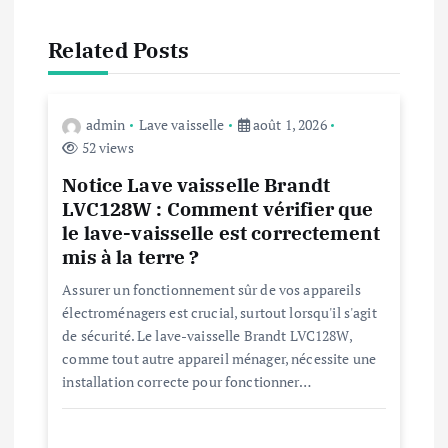
o
Related Posts
n
d
admin
Lave vaisselle
août 1, 2026
52 views
e
Notice Lave vaisselle Brandt
LVC128W : Comment vérifier que
l
le lave-vaisselle est correctement
mis à la terre ?
’
Assurer un fonctionnement sûr de vos appareils
électroménagers est crucial, surtout lorsqu'il s'agit
a
de sécurité. Le lave-vaisselle Brandt LVC128W,
comme tout autre appareil ménager, nécessite une
r
installation correcte pour fonctionner…
t