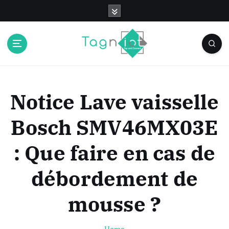
S
k
i
p
t
o
c
o
Notice Lave vaisselle
n
t
Bosch SMV46MX03E
e
n
: Que faire en cas de
t
débordement de
mousse ?