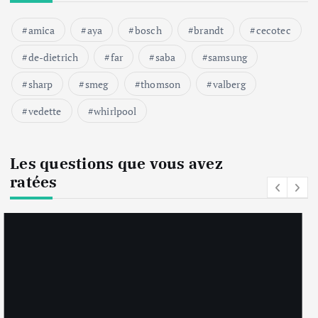
amica
aya
bosch
brandt
cecotec
de-dietrich
far
saba
samsung
sharp
smeg
thomson
valberg
vedette
whirlpool
Les questions que vous avez
ratées