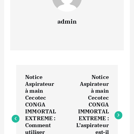
admin
N
Notice
Notice
a
Aspirateur
Aspirateur
à main
à main
v
Cecotec
Cecotec
CONGA
CONGA
i
IMMORTAL
IMMORTAL
EXTREME :
EXTREME :
Comment
L’aspirateur
g
utiliser
est-il