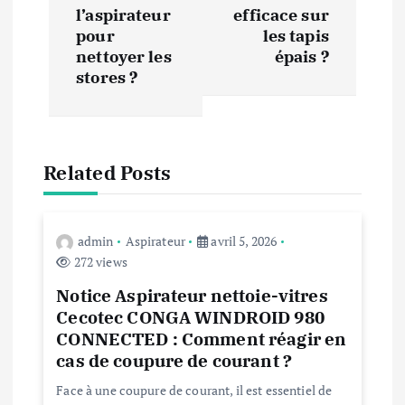
l’aspirateur
efficace sur
a
pour
les tapis
nettoyer les
épais ?
t
stores ?
i
o
Related Posts
n
d
admin
Aspirateur
avril 5, 2026
272 views
e
Notice Aspirateur nettoie-vitres
Cecotec CONGA WINDROID 980
l
CONNECTED : Comment réagir en
cas de coupure de courant ?
’
Face à une coupure de courant, il est essentiel de