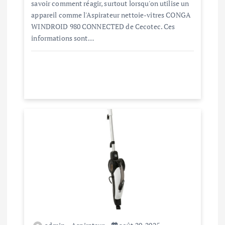
savoir comment réagir, surtout lorsqu'on utilise un
a
appareil comme l'Aspirateur nettoie-vitres CONGA
WINDROID 980 CONNECTED de Cecotec. Ces
r
informations sont…
t
i
c
l
e