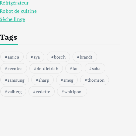
Réfrigérateur
Robot de cuisine
Sèche linge
Tags
amica
aya
bosch
brandt
cecotec
de-dietrich
far
saba
samsung
sharp
smeg
thomson
valberg
vedette
whirlpool