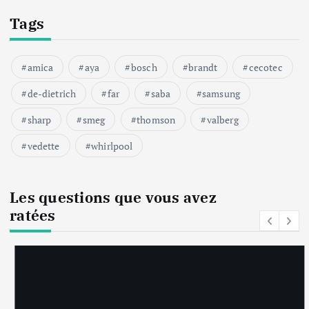
Tags
amica
aya
bosch
brandt
cecotec
de-dietrich
far
saba
samsung
sharp
smeg
thomson
valberg
vedette
whirlpool
Les questions que vous avez
ratées