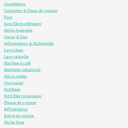
Congélateur
Cuisinière & Piano de cuisson
Four
Gros ElectroMénager
Hotte Aspirante
Image & Son
Informatique & Multimédia
Lave Linge
Lave vaisselle
Machine à café
Matériels industriels
Micro-ondes
Nouveauté
Outillage
Petit Electroménager
Plaque de cuisson
Réfrigérateur
Robot de cuisine
Sèche linge