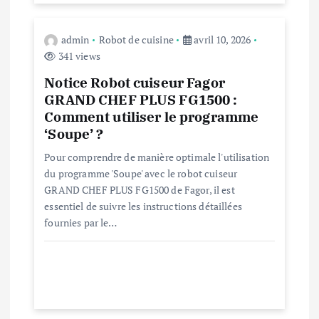
t
admin
Robot de cuisine
avril 10, 2026
i
341 views
c
Notice Robot cuiseur Fagor
GRAND CHEF PLUS FG1500 :
l
Comment utiliser le programme
‘Soupe’ ?
e
Pour comprendre de manière optimale l'utilisation
du programme 'Soupe' avec le robot cuiseur
GRAND CHEF PLUS FG1500 de Fagor, il est
essentiel de suivre les instructions détaillées
fournies par le…