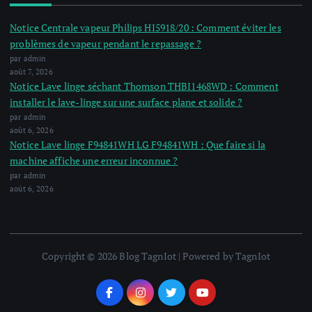
Notice Centrale vapeur Philips HI5918/20 : Comment éviter les
problèmes de vapeur pendant le repassage ?
par admin
août 7, 2026
Notice Lave linge séchant Thomson THBI1468WD : Comment
installer le lave-linge sur une surface plane et solide ?
par admin
août 6, 2026
Notice Lave linge F94841WH LG F94841WH : Que faire si la
machine affiche une erreur inconnue ?
par admin
août 6, 2026
Copyright © 2026 Blog TagnIot | Powered by TagnIot