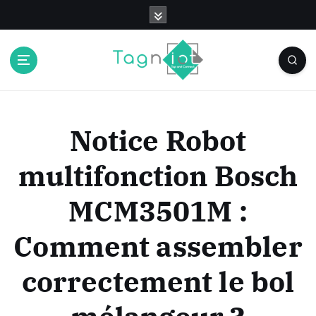
S
k
i
p
t
o
c
o
Notice Robot
n
t
multifonction Bosch
e
n
MCM3501M :
t
Comment assembler
correctement le bol