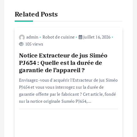
i
Related Posts
o
n
admin
Robot de cuisine
juillet 16, 2026
105 views
d
Notice Extracteur de jus Siméo
PJ654 : Quelle est la durée de
e
garantie de l’appareil ?
Envisagez-vous d'acquérir l'Extracteur de jus Siméo
l
PJ654 et vous vous interrogez sur la durée de
garantie offerte par le fabricant ? Cet article, fondé
’
sur la notice originale Suméo PJ654,…
a
r