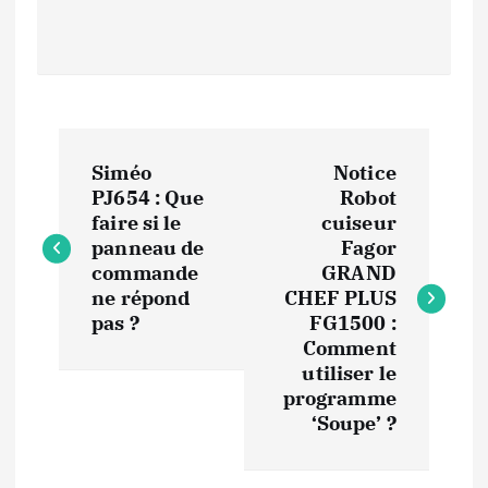
N
Siméo
Notice
a
PJ654 : Que
Robot
faire si le
cuiseur
v
panneau de
Fagor
commande
GRAND
i
ne répond
CHEF PLUS
pas ?
FG1500 :
Comment
g
utiliser le
programme
a
‘Soupe’ ?
t