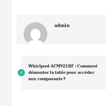
admin
N
Whirlpool ACM921BF : Comment
a
démonter la table pour accéder
aux composants ?
v
i