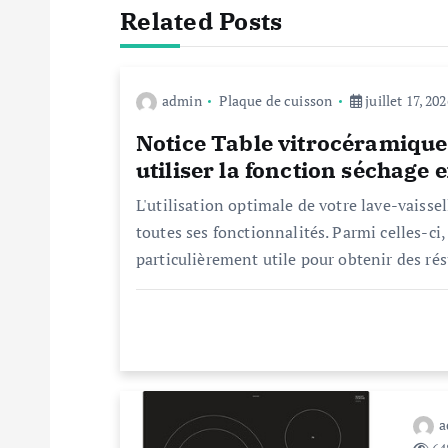
Related Posts
g
a
admin
Plaque de cuisson
juillet 17, 20
t
Notice Table vitrocéramiq
utiliser la fonction séchage 
i
L'utilisation optimale de votre lave-vaiss
toutes ses fonctionnalités. Parmi celles-ci,
o
particulièrement utile pour obtenir des ré
n
d
e
a