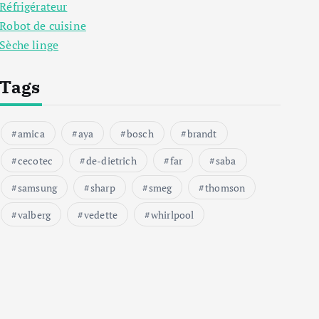
Réfrigérateur
Robot de cuisine
Sèche linge
Tags
amica
aya
bosch
brandt
cecotec
de-dietrich
far
saba
samsung
sharp
smeg
thomson
valberg
vedette
whirlpool