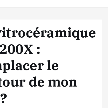
vitrocéramique
200X :
lacer le
etour de mon
 ?