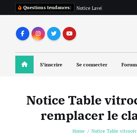
S
Questions tendances:
N
o
t
i
c
e
L
a
v
e
l
i
n
g
e
k
i
p
t
o
c
o
S’inscrire
Se connecter
Foru
n
t
e
n
Notice Table vit
t
remplacer le cla
Home
Notice Table vitrocé