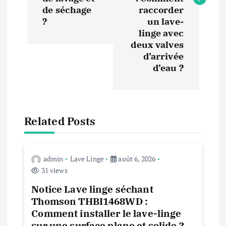
de séchage
raccorder
g
?
un lave-
linge avec
a
deux valves
d’arrivée
t
d’eau ?
i
o
Related Posts
n
d
admin
Lave Linge
août 6, 2026
31 views
e
Notice Lave linge séchant
Thomson THBI1468WD :
l
Comment installer le lave-linge
sur une surface plane et solide ?