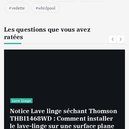
vedette
whirlpool
Les questions que vous avez
ratées
Lave Linge
Notice Lave linge F94841WH LG
F94841WH : Que faire si la machine