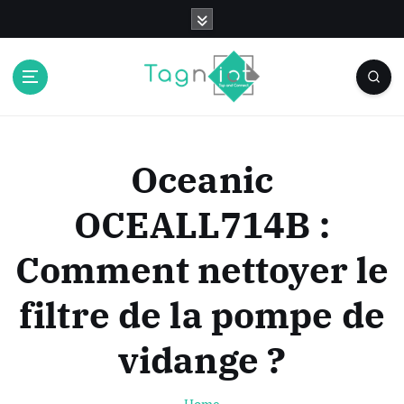
S
k
i
p
t
o
c
o
Oceanic
n
t
OCEALL714B :
e
n
Comment nettoyer le
t
filtre de la pompe de
vidange ?