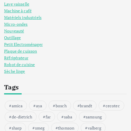
Lave vaisselle
Machine à café
Matériels industriels
Micro-ondes
Nouveauté
Outillage
Petit Electroménager
Plaque de cuisson
Réfrigérateur
Robot de cuisine
Sèche linge
Tags
amica
aya
bosch
brandt
cecotec
de-dietrich
far
saba
samsung
sharp
smeg
thomson
valberg