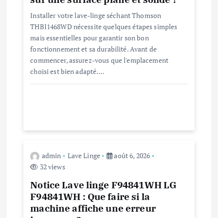
’
Installer votre lave-linge séchant Thomson
THBI1468WD nécessite quelques étapes simples
a
mais essentielles pour garantir son bon
fonctionnement et sa durabilité. Avant de
r
commencer, assurez-vous que l'emplacement
choisi est bien adapté.…
t
i
c
l
admin
Lave Linge
août 6, 2026
32 views
e
Notice Lave linge F94841WH LG
F94841WH : Que faire si la
machine affiche une erreur