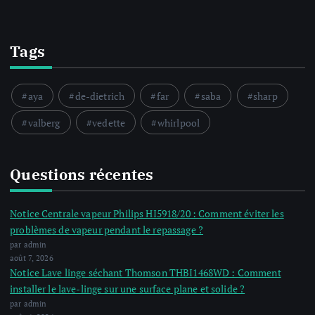
Tags
aya
de-dietrich
far
saba
sharp
valberg
vedette
whirlpool
Questions récentes
Notice Centrale vapeur Philips HI5918/20 : Comment éviter les
problèmes de vapeur pendant le repassage ?
par admin
août 7, 2026
Notice Lave linge séchant Thomson THBI1468WD : Comment
installer le lave-linge sur une surface plane et solide ?
par admin