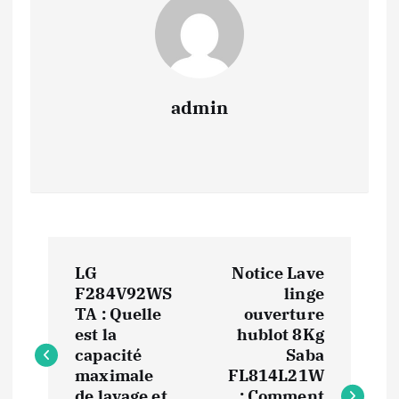
admin
N
LG
Notice Lave
a
F284V92WS
linge
TA : Quelle
ouverture
v
est la
hublot 8Kg
capacité
Saba
i
maximale
FL814L21W
de lavage et
: Comment