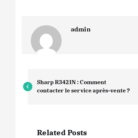
admin
N
Sharp R342IN : Comment
a
contacter le service après-vente ?
v
i
Related Posts