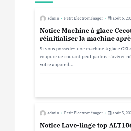
g
admin
Petit Electroménager
août 6, 20
a
Notice Machine à glace Cec
t
réinitialiser la machine apr
Si vous possédez une machine à glace GELAC
i
coupure de courant peut parfois s'avérer né
votre appareil…
o
n
d
admin
Petit Electroménager
août 3, 20
e
Notice Lave-linge top ALT1