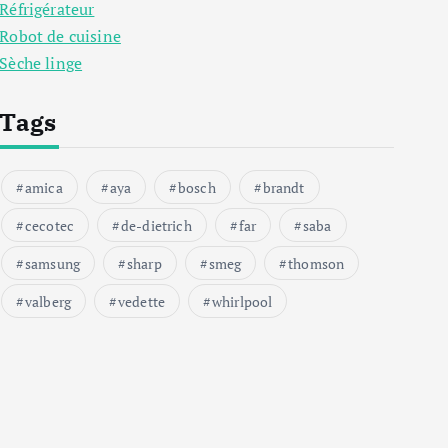
Réfrigérateur
Robot de cuisine
Sèche linge
Tags
amica
aya
bosch
brandt
cecotec
de-dietrich
far
saba
samsung
sharp
smeg
thomson
valberg
vedette
whirlpool