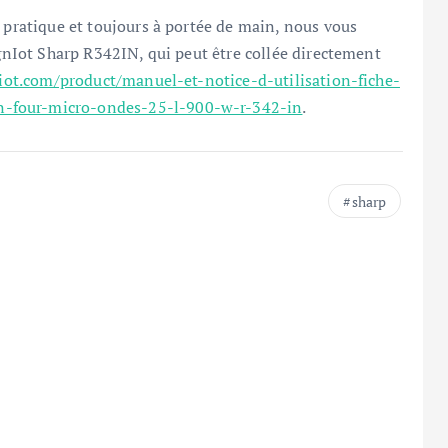
s pratique et toujours à portée de main, nous vous
agnIot Sharp R342IN, qui peut être collée directement
iot.com/product/manuel-et-notice-d-utilisation-fiche-
n-four-micro-ondes-25-l-900-w-r-342-in
.
sharp