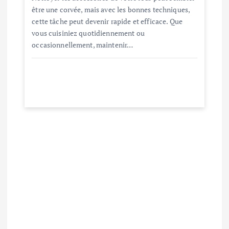
i
être une corvée, mais avec les bonnes techniques,
cette tâche peut devenir rapide et efficace. Que
c
vous cuisiniez quotidiennement ou
occasionnellement, maintenir…
l
e