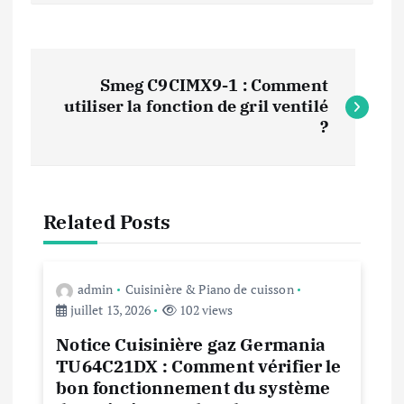
N
Smeg C9CIMX9-1 : Comment
a
utiliser la fonction de gril ventilé
?
v
i
Related Posts
g
a
admin
Cuisinière & Piano de cuisson
juillet 13, 2026
102 views
t
Notice Cuisinière gaz Germania
TU64C21DX : Comment vérifier le
i
bon fonctionnement du système