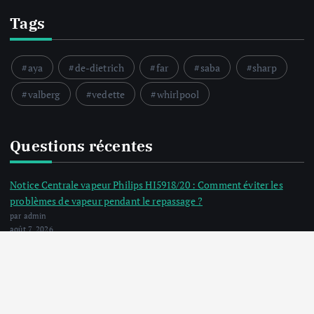
Tags
aya
de-dietrich
far
saba
sharp
valberg
vedette
whirlpool
Questions récentes
Notice Centrale vapeur Philips HI5918/20 : Comment éviter les
problèmes de vapeur pendant le repassage ?
par admin
août 7, 2026
Notice Lave linge séchant Thomson THBI1468WD : Comment
installer le lave-linge sur une surface plane et solide ?
par admin
août 6, 2026
Notice Lave linge F94841WH LG F94841WH : Que faire si la