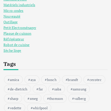
Matériels industriels
Micro-ondes
Nouveauté
Outillage
Petit Electroménager
Plaque de cuisson
Réfrigérateur
Robot de cuisine
Sèche linge
Tags
amica
aya
bosch
brandt
cecotec
de-dietrich
far
saba
samsung
sharp
smeg
thomson
valberg
vedette
whirlpool