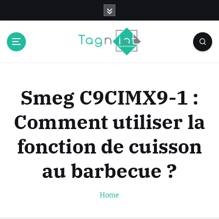
S
k
i
p
t
o
c
o
Smeg C9CIMX9-1 :
n
t
Comment utiliser la
e
n
fonction de cuisson
t
au barbecue ?
Home