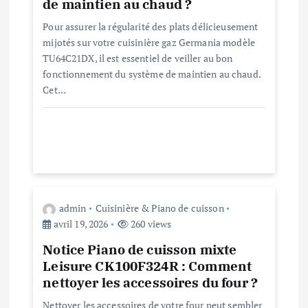
de maintien au chaud ?
o
Pour assurer la régularité des plats délicieusement
n
mijotés sur votre cuisinière gaz Germania modèle
TU64C21DX, il est essentiel de veiller au bon
d
fonctionnement du système de maintien au chaud.
Cet…
e
l
’
a
admin
Cuisinière & Piano de cuisson
avril 19, 2026
260 views
r
Notice Piano de cuisson mixte
Leisure CK100F324R : Comment
t
nettoyer les accessoires du four ?
Nettoyer les accessoires de votre four peut sembler