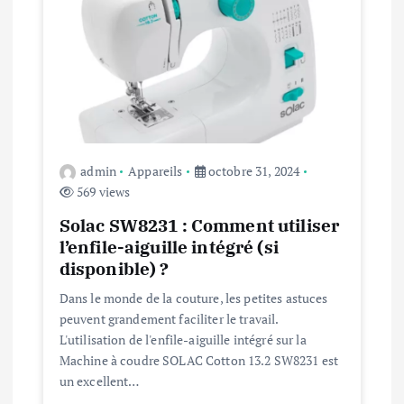
t
i
o
n
admin
Appareils
octobre 31, 2024
569 views
d
Solac SW8231 : Comment utiliser
e
l’enfile-aiguille intégré (si
disponible) ?
l
Dans le monde de la couture, les petites astuces
peuvent grandement faciliter le travail.
’
L'utilisation de l'enfile-aiguille intégré sur la
Machine à coudre SOLAC Cotton 13.2 SW8231 est
a
un excellent…