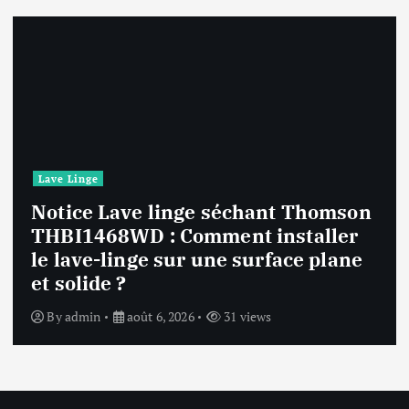
ge
Lave Ling
e Lave linge séchant Thomson
468WD : Comment installer
Notic
e-linge sur une surface plane
F94841
ide ?
affich
in
août 6, 2026
31 views
By
adm