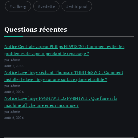
valberg
vedette
whirlpool
Questions récentes
Notice Centrale vapeur Philips HI5918/20 : Comment éviter les
problèmes de vapeur pendant le repassage ?
par admin
août 7, 2026
Notice Lave linge séchant Thomson THBI1468WD : Comment
installer le lave-linge sur une surface plane et solide ?
par admin
août 6, 2026
Notice Lave linge F94841WH LG F94841WH : Que faire si la
machine affiche une erreur inconnue ?
par admin
août 6, 2026