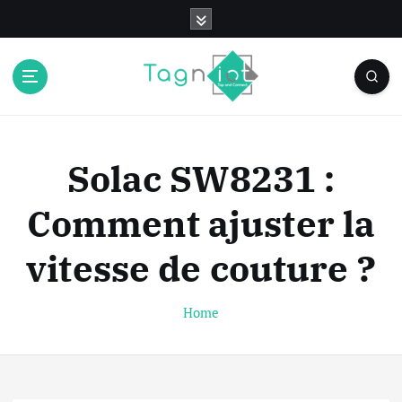
S
k
i
p
t
o
c
o
Solac SW8231 :
n
t
Comment ajuster la
e
n
vitesse de couture ?
t
Home