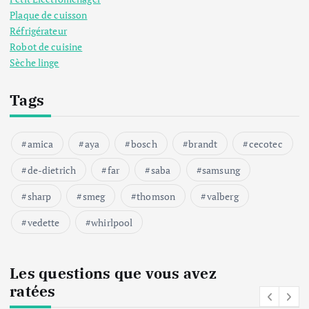
Plaque de cuisson
Réfrigérateur
Robot de cuisine
Sèche linge
Tags
amica
aya
bosch
brandt
cecotec
de-dietrich
far
saba
samsung
sharp
smeg
thomson
valberg
vedette
whirlpool
Les questions que vous avez
ratées