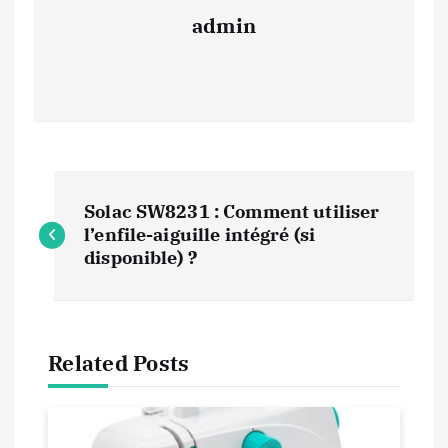
admin
N
Solac SW8231 : Comment utiliser
a
l’enfile-aiguille intégré (si
disponible) ?
v
i
Related Posts
g
a