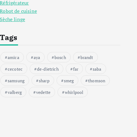
Réfrigérateur
Robot de cuisine
Sèche linge
Tags
amica
aya
bosch
brandt
cecotec
de-dietrich
far
saba
samsung
sharp
smeg
thomson
valberg
vedette
whirlpool