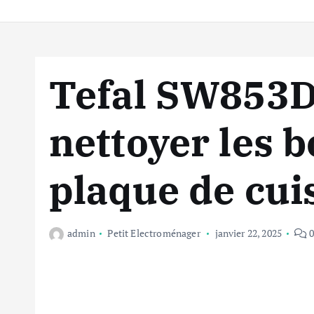
Tefal SW853
nettoyer les b
plaque de cui
admin
Petit Electroménager
janvier 22, 2025
0