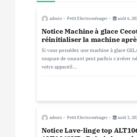
a
admin
Petit Electroménager
août 6, 20
t
Notice Machine à glace Cec
réinitialiser la machine apr
i
Si vous possédez une machine à glace GELAC
coupure de courant peut parfois s'avérer né
o
votre appareil…
n
d
e
admin
Petit Electroménager
août 3, 20
Notice Lave-linge top ALT1
l