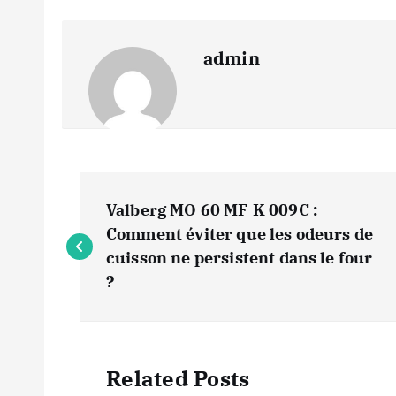
admin
N
Valberg MO 60 MF K 009C :
a
Comment éviter que les odeurs de
cuisson ne persistent dans le four
v
?
i
Related Posts
g