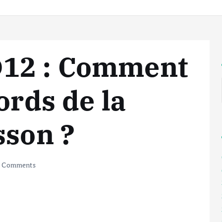
D12 : Comment
ords de la
sson ?
 Comments