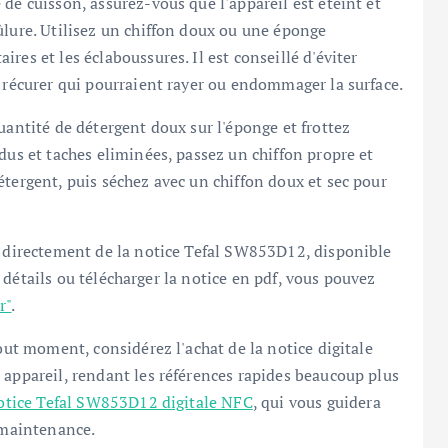
de cuisson, assurez-vous que l'appareil est éteint et
ûlure. Utilisez un chiffon doux ou une éponge
res et les éclaboussures. Il est conseillé d'éviter
à récurer qui pourraient rayer ou endommager la surface.
uantité de détergent doux sur l'éponge et frottez
dus et taches eliminées, passez un chiffon propre et
étergent, puis séchez avec un chiffon doux et sec pour
s directement de la notice Tefal SW853D12, disponible
e détails ou télécharger la notice en pdf, vous pouvez
r"
.
tout moment, considérez l'achat de la notice digitale
 appareil, rendant les références rapides beaucoup plus
otice Tefal SW853D12 digitale NFC
, qui vous guidera
e maintenance.