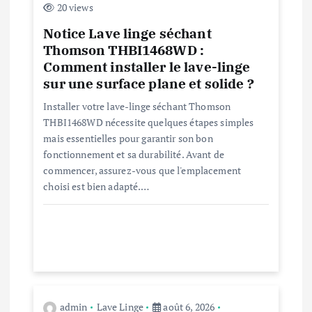
o
20 views
Notice Lave linge séchant
n
Thomson THBI1468WD :
Comment installer le lave-linge
d
sur une surface plane et solide ?
e
Installer votre lave-linge séchant Thomson
THBI1468WD nécessite quelques étapes simples
mais essentielles pour garantir son bon
l
fonctionnement et sa durabilité. Avant de
commencer, assurez-vous que l'emplacement
’
choisi est bien adapté.…
a
r
t
admin
Lave Linge
août 6, 2026