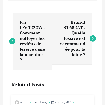
N
Far
Brandt
a
LF61222W :
BT652AT :
Comment
Quelle
v
nettoyer les
lessive est
résidus de
recommand
i
lessive dans
ée pour la
la machine
laine ?
?
g
a
t
Related Posts
i
admin
Lave Linge
août 6, 2026