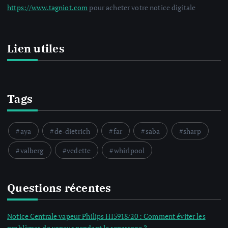
https://www.tagniot.com
pour acheter votre notice digitale
Lien utiles
Tags
aya
de-dietrich
far
saba
sharp
valberg
vedette
whirlpool
Questions récentes
Notice Centrale vapeur Philips HI5918/20 : Comment éviter les
problèmes de vapeur pendant le repassage ?