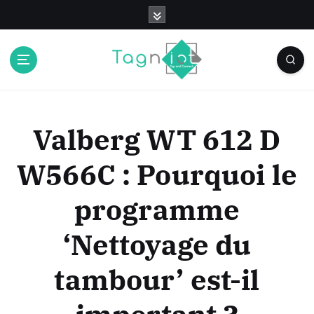
S
k
i
p
t
o
c
o
Valberg WT 612 D
n
t
W566C : Pourquoi le
e
n
programme
t
‘Nettoyage du
tambour’ est-il