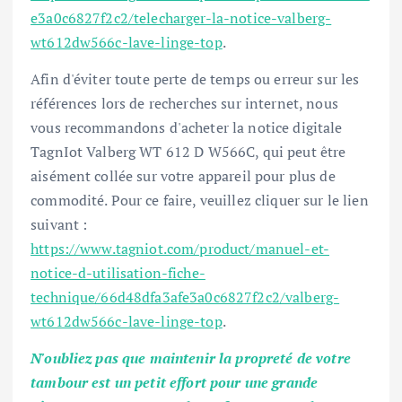
e3a0c6827f2c2/telecharger-la-notice-valberg-
wt612dw566c-lave-linge-top
.
Afin d'éviter toute perte de temps ou erreur sur les
références lors de recherches sur internet, nous
vous recommandons d'acheter la notice digitale
TagnIot Valberg WT 612 D W566C, qui peut être
aisément collée sur votre appareil pour plus de
commodité. Pour ce faire, veuillez cliquer sur le lien
suivant :
https://www.tagniot.com/product/manuel-et-
notice-d-utilisation-fiche-
technique/66d48dfa3afe3a0c6827f2c2/valberg-
wt612dw566c-lave-linge-top
.
N'oubliez pas que maintenir la propreté de votre
tambour est un petit effort pour une grande