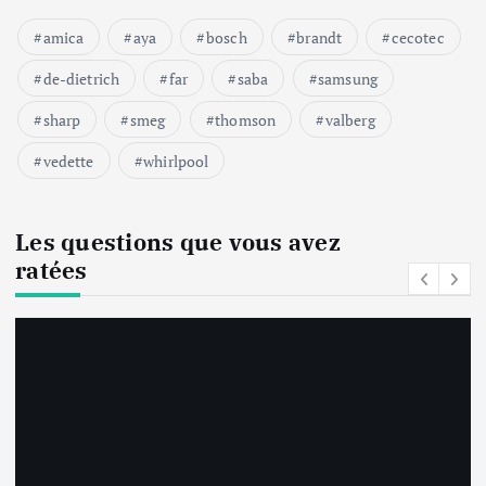
amica
aya
bosch
brandt
cecotec
de-dietrich
far
saba
samsung
sharp
smeg
thomson
valberg
vedette
whirlpool
Les questions que vous avez
ratées