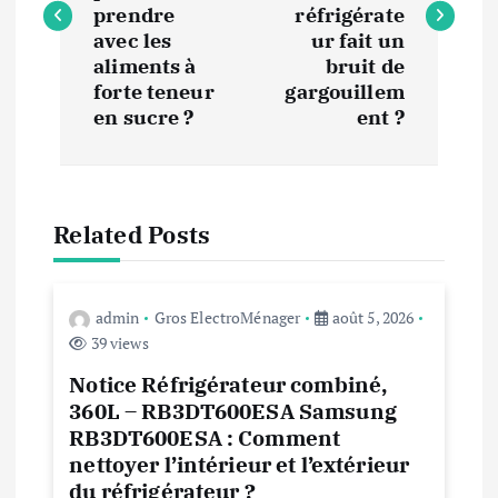
v
prendre
réfrigérate
i
avec les
ur fait un
aliments à
bruit de
forte teneur
gargouillem
g
en sucre ?
ent ?
a
t
Related Posts
i
o
admin
Gros ElectroMénager
août 5, 2026
39 views
n
Notice Réfrigérateur combiné,
360L – RB3DT600ESA Samsung
d
RB3DT600ESA : Comment
nettoyer l’intérieur et l’extérieur
e
du réfrigérateur ?