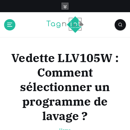
S
k
i
p
t
o
c
o
Vedette LLV105W :
n
t
Comment
e
n
sélectionner un
t
programme de
lavage ?