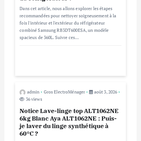
Dans cet article, nous allons explorer les étapes
l
recommandées pour nettoyer soigneusement à la
fois l'intérieur et l'extérieur du réfrigérateur
’
combiné Samsung RB3DT600ESA, un modèle
spacieux de 360L. Suivre ces…
a
r
t
i
admin
Gros ElectroMénager
août 3, 2026
36 views
c
Notice Lave-linge top ALT1062NE
l
6kg Blanc Aya ALT1062NE : Puis-
je laver du linge synthétique à
e
60°C ?