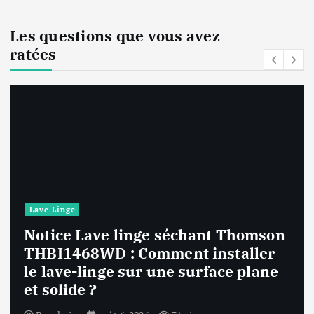
Les questions que vous avez
ratées
Lave Linge
mson
er
Notice Lave linge F94841WH LG
ane
F94841WH : Que faire si la mac
affiche une erreur inconnue ?