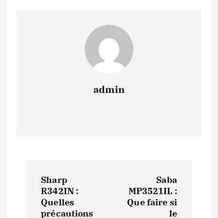
admin
N
Sharp
Saba
a
R342IN :
MP3521IL :
Quelles
Que faire si
précautions
le