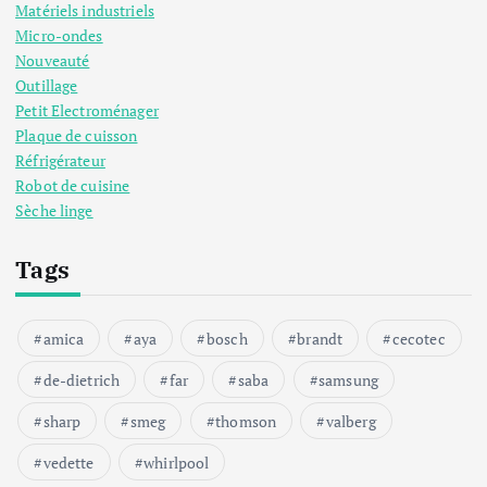
Matériels industriels
Micro-ondes
Nouveauté
Outillage
Petit Electroménager
Plaque de cuisson
Réfrigérateur
Robot de cuisine
Sèche linge
Tags
amica
aya
bosch
brandt
cecotec
de-dietrich
far
saba
samsung
sharp
smeg
thomson
valberg
vedette
whirlpool