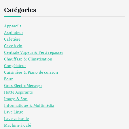
Catégories
Appareils
Aspirateur
Cafetière
Cave à vin
Centrale Vapeur & Fer à repasser
Chauffage & Climatisation
Congélateur
Cuisinière & Piano de cuisson
Four
Gros ElectroMénager
Hotte Aspirante
Image & Son
Informatique & Multimédia
Lave Linge
Lave vaisselle
Machine à café