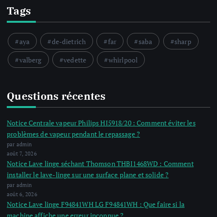
Tags
aya
de-dietrich
far
saba
sharp
valberg
vedette
whirlpool
Questions récentes
Notice Centrale vapeur Philips HI5918/20 : Comment éviter les
problèmes de vapeur pendant le repassage ?
par admin
août 7, 2026
Notice Lave linge séchant Thomson THBI1468WD : Comment
installer le lave-linge sur une surface plane et solide ?
par admin
août 6, 2026
Notice Lave linge F94841WH LG F94841WH : Que faire si la
machine affiche une erreur inconnue ?