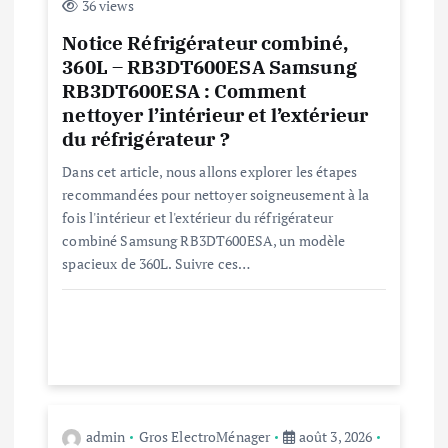
36 views
d
Notice Réfrigérateur combiné,
360L – RB3DT600ESA Samsung
e
RB3DT600ESA : Comment
nettoyer l’intérieur et l’extérieur
l
du réfrigérateur ?
Dans cet article, nous allons explorer les étapes
’
recommandées pour nettoyer soigneusement à la
fois l'intérieur et l'extérieur du réfrigérateur
a
combiné Samsung RB3DT600ESA, un modèle
spacieux de 360L. Suivre ces…
r
t
i
c
admin
Gros ElectroMénager
août 3, 2026