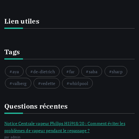
Lien utiles
Tags
aya
de-dietrich
far
saba
sharp
valberg
vedette
whirlpool
Questions récentes
Notice Centrale vapeur Philips HI5918/20 : Comment éviter les
problèmes de vapeur pendant le repassage ?
par admin