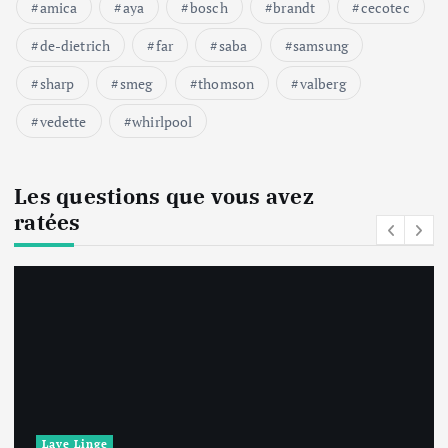
amica
aya
bosch
brandt
cecotec
de-dietrich
far
saba
samsung
sharp
smeg
thomson
valberg
vedette
whirlpool
Les questions que vous avez
ratées