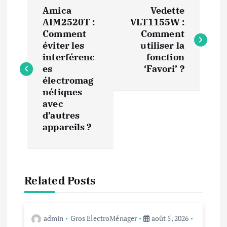
N
Amica
Vedette
a
AIM2520T :
VLT1155W :
Comment
Comment
v
éviter les
utiliser la
interférenc
fonction
i
es
‘Favori’ ?
électromag
nétiques
g
avec
d’autres
a
appareils ?
t
i
Related Posts
o
n
admin
Gros ElectroMénager
août 5, 2026