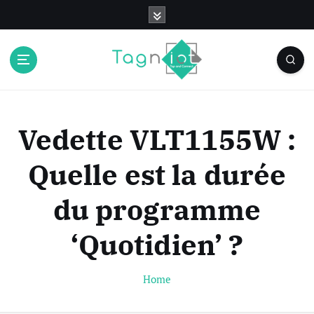
S
k
i
p
t
o
c
o
Vedette VLT1155W :
n
t
Quelle est la durée
e
n
du programme
t
‘Quotidien’ ?
Home