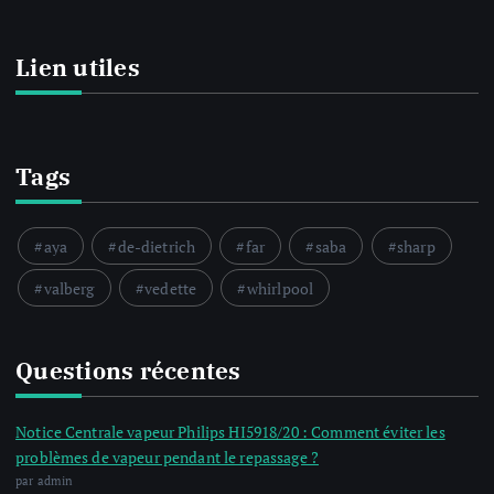
Lien utiles
Tags
aya
de-dietrich
far
saba
sharp
valberg
vedette
whirlpool
Questions récentes
Notice Centrale vapeur Philips HI5918/20 : Comment éviter les
problèmes de vapeur pendant le repassage ?
par admin