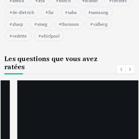
amica
aya
bosch
brandt
cecotec
de-dietrich
far
saba
samsung
sharp
smeg
thomson
valberg
vedette
whirlpool
Les questions que vous avez
ratées