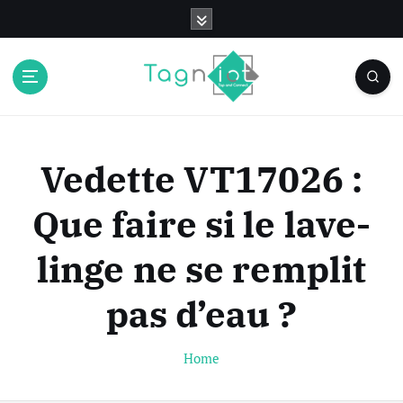
S
k
i
p
t
o
c
o
Vedette VT17026 :
n
t
Que faire si le lave-
e
n
linge ne se remplit
t
pas d’eau ?
Home