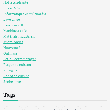
Hotte Aspirante
Image & Son
Informatique & Multimédia
Lave Linge
Lave vaisselle
Machine à café
Matériels industriels
Micro-ondes
Nouveauté
Outillage
Petit Electroménager
Plaque de cuisson
Réfrigérateur
Robot de cuisine
Sèche linge
Tags