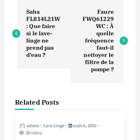
N
Saba
Faure
a
FL814L21W
FWQ61229
: Que faire
WC : À
v
si le lave-
quelle
linge ne
fréquence
i
prend pas
faut-il
d’eau ?
nettoyer le
filtre de la
g
pompe ?
a
t
Related Posts
i
o
admin
Lave Linge
août 6, 2026
20 views