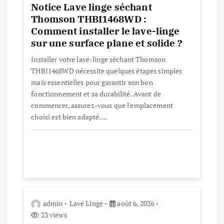
n
Notice Lave linge séchant
Thomson THBI1468WD :
d
Comment installer le lave-linge
sur une surface plane et solide ?
e
Installer votre lave-linge séchant Thomson
THBI1468WD nécessite quelques étapes simples
l
mais essentielles pour garantir son bon
fonctionnement et sa durabilité. Avant de
’
commencer, assurez-vous que l'emplacement
choisi est bien adapté.…
a
r
t
i
admin
Lave Linge
août 6, 2026
23 views