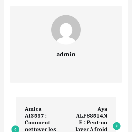
admin
N
Amica
Aya
a
AI3537 :
ALFS8514N
Comment
E : Peut-on
nettoyer les
laver à froid