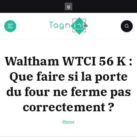
S
k
i
p
t
o
c
o
Waltham WTCI 56 K :
n
t
Que faire si la porte
e
n
du four ne ferme pas
t
correctement ?
Home