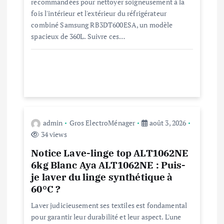
recommandées pour nettoyer soigneusement à la
fois l'intérieur et l'extérieur du réfrigérateur
l
combiné Samsung RB3DT600ESA, un modèle
spacieux de 360L. Suivre ces…
’
a
r
t
admin
Gros ElectroMénager
août 3, 2026
34 views
i
Notice Lave-linge top ALT1062NE
c
6kg Blanc Aya ALT1062NE : Puis-
je laver du linge synthétique à
l
60°C ?
Laver judicieusement ses textiles est fondamental
e
pour garantir leur durabilité et leur aspect. L'une