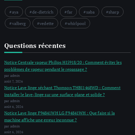
aya
de-dietrich
far
saba
sharp
valberg
vedette
whirlpool
Questions récentes
Notice Centrale vapeur Philips HI5918/20 : Comment éviter les
problèmes de vapeur pendant le repassage ?
par admin
août 7, 2026
Notice Lave linge séchant Thomson THBI1468WD : Comment
installer le lave-linge sur une surface plane et solide ?
par admin
août 6, 2026
Notice Lave linge F94841WH LG F94841WH : Que faire si la
machine affiche une erreur inconnue ?
par admin
août 6, 2026