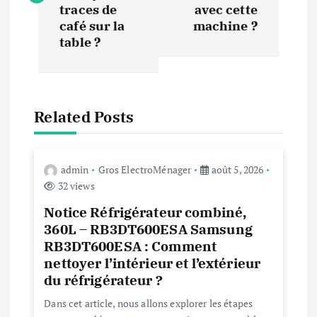
v
traces de
avec cette
i
café sur la
machine ?
table ?
g
a
Related Posts
t
i
admin
Gros ElectroMénager
août 5, 2026
32 views
o
Notice Réfrigérateur combiné,
360L – RB3DT600ESA Samsung
n
RB3DT600ESA : Comment
nettoyer l’intérieur et l’extérieur
d
du réfrigérateur ?
e
Dans cet article, nous allons explorer les étapes