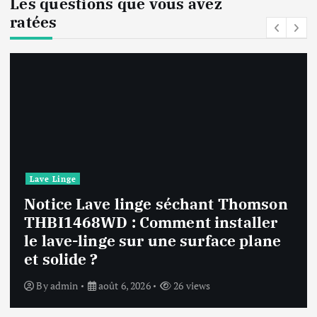
Les questions que vous avez
ratées
Lave Linge
Notice Lave linge F94841WH LG
F94841WH : Que faire si la machine
affiche une erreur inconnue ?
By
admin
août 6, 2026
26 views