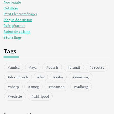
Nouveauté
Outillage
Petit Electroménager
Plaque de cuisson
Réfrigérateur
Robot de cuisine
Sèche linge
Tags
amica
aya
bosch
brandt
cecotec
de-dietrich
far
saba
samsung
sharp
smeg
thomson
valberg
vedette
whirlpool