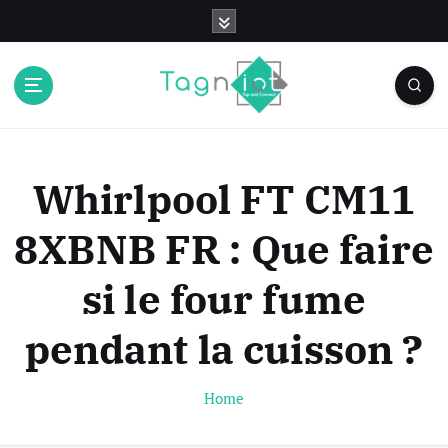
S
k
i
p
t
o
c
o
Whirlpool FT CM11
n
t
8XBNB FR : Que faire
e
n
si le four fume
t
pendant la cuisson ?
Home