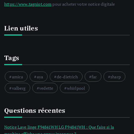
https://www.tagniot.com
pour acheter votre notice digitale
Lien utiles
Tags
amica
aya
de-dietrich
far
sharp
valberg
vedette
whirlpool
Questions récentes
Notice Lave linge F94841WH LG F94841WH : Que faire si la
machine affiche une erreur inconnue ?