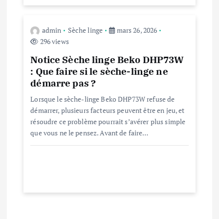
r
t
admin
Sèche linge
mars 26, 2026
296 views
i
Notice Sèche linge Beko DHP73W
c
: Que faire si le sèche-linge ne
démarre pas ?
l
Lorsque le sèche-linge Beko DHP73W refuse de
démarrer, plusieurs facteurs peuvent être en jeu, et
e
résoudre ce problème pourrait s’avérer plus simple
que vous ne le pensez. Avant de faire…