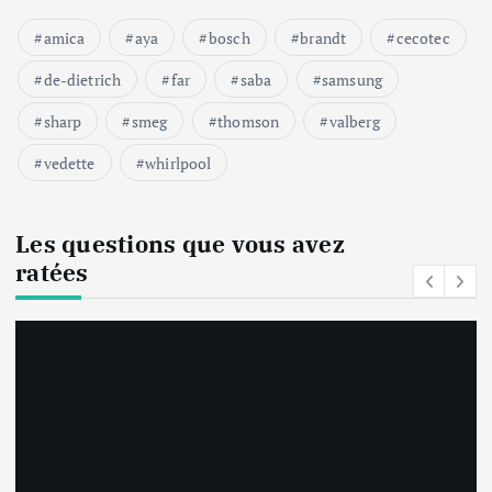
amica
aya
bosch
brandt
cecotec
de-dietrich
far
saba
samsung
sharp
smeg
thomson
valberg
vedette
whirlpool
Les questions que vous avez
ratées
Gros ElectroMénager