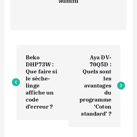
admin
N
Beko
Aya DV-
a
DHP73W :
70Q5D :
Que faire si
Quels sont
v
le sèche-
les
linge
avantages
i
affiche un
du
code
programme
d’erreur ?
‘Coton
g
standard’ ?
a