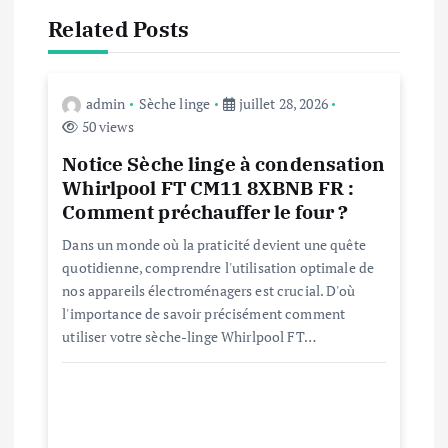
t
Related Posts
i
o
admin
Sèche linge
juillet 28, 2026
50 views
n
Notice Sèche linge à condensation
Whirlpool FT CM11 8XBNB FR :
d
Comment préchauffer le four ?
e
Dans un monde où la praticité devient une quête
quotidienne, comprendre l'utilisation optimale de
nos appareils électroménagers est crucial. D'où
l
l'importance de savoir précisément comment
utiliser votre sèche-linge Whirlpool FT…
’
a