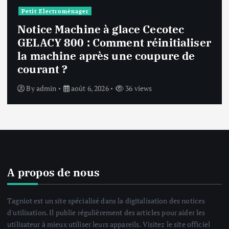
Notice Réfrigérateur combiné, 
– RB3DT600ESA Samsung
iser
RB3DT600ESA : Comment netto
de
l’intérieur et l’extérieur du
réfrigérateur ?
By
admin
août 5, 2026
26 views
A propos de nous
Tagniot est un site spécialisé dans la digitalisation des notices
d'utilisation. Il publie régulièrement des articles pour aider les
utilisateur à mieux utiliser leurs appareils. Visitez le site officiel