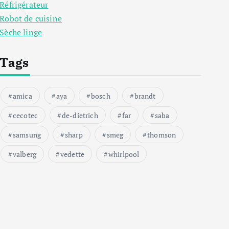
Réfrigérateur
Robot de cuisine
Sèche linge
Tags
amica
aya
bosch
brandt
cecotec
de-dietrich
far
saba
samsung
sharp
smeg
thomson
valberg
vedette
whirlpool