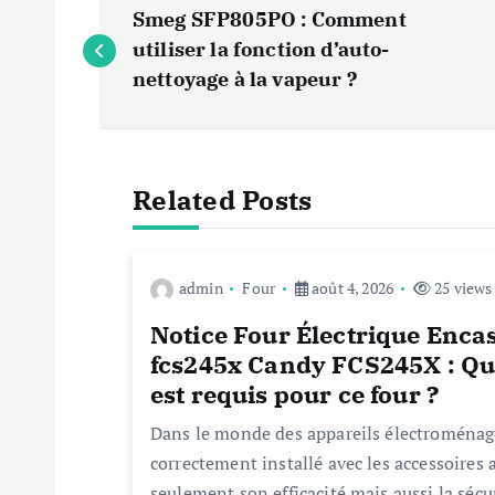
N
Smeg SFP805PO : Comment
a
utiliser la fonction d’auto-
nettoyage à la vapeur ?
v
i
Related Posts
g
admin
Four
août 4, 2026
25 views
a
Notice Four Électrique Enca
t
fcs245x Candy FCS245X : Que
est requis pour ce four ?
i
Dans le monde des appareils électroménage
correctement installé avec les accessoires 
seulement son efficacité mais aussi la séc