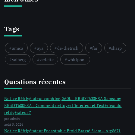
Tags
amica
aya
de-dietrich
far
sharp
valberg
vedette
whirlpool
Questions récentes
Notice Réfrigérateur combiné, 360L – RB3DT600ESA Samsung
RB3DT600ESA : Comment nettoyer l’intérieur et l’extérieur du
réfrigérateur ?
par admin
août 5, 2026
Notice Réfrigérateur Encastrable Froid Brassé 54cm – Arg8671