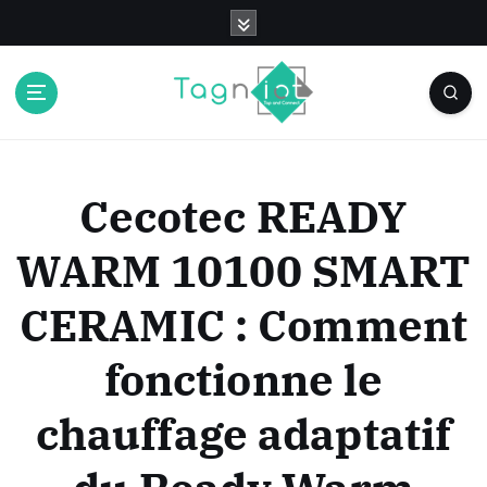
S
k
i
p
t
o
c
o
Cecotec READY
n
t
WARM 10100 SMART
e
n
CERAMIC : Comment
t
fonctionne le
chauffage adaptatif