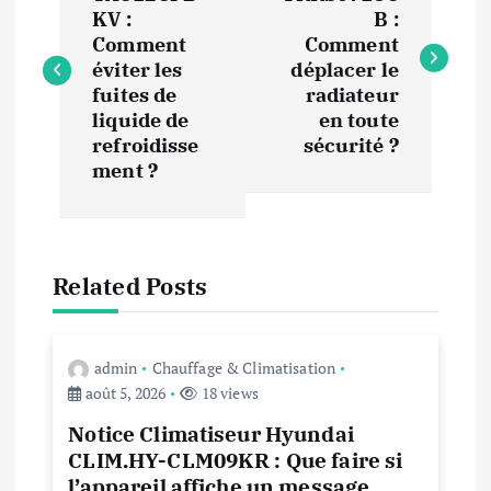
a
KV :
B :
v
Comment
Comment
éviter les
déplacer le
i
fuites de
radiateur
liquide de
en toute
refroidisse
sécurité ?
g
ment ?
a
t
Related Posts
i
o
admin
Chauffage & Climatisation
août 5, 2026
18 views
n
Notice Climatiseur Hyundai
CLIM.HY-CLM09KR : Que faire si
d
l’appareil affiche un message