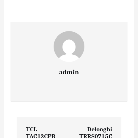
admin
N
TCL
Delonghi
TAC12CPB
TRRS0715C