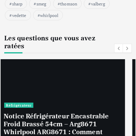
sharp
smeg
thomson
valberg
vedette
whirlpool
Les questions que vous avez
ratées
Chauffage & Climatisation
Notice Climatiseur Hyundai
CLIM.HY-CLM09KR : Que faire si