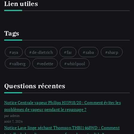
Lien utiles
Tags
aya
de-dietrich
far
saba
sharp
valberg
vedette
whirlpool
Questions récentes
Notice Centrale vapeur Philips HI5918/20 : Comment éviter les
problèmes de vapeur pendant le repassage ?
par admin
août 7, 2026
Notice Lave linge séchant Thomson THBI1468WD : Comment