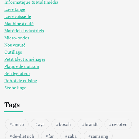
Informatique & Multimédia
Lave Linge
Lave vaisselle
Machine à café
Matériels industriels
Micro-ondes
Nouveauté
Outillage
Petit Electroménager
Plaque de cuisson
Réfrigérateur
Robot de cuisine
Sèche linge
Tags
amica
aya
bosch
brandt
cecotec
de-dietrich
far
saba
samsung