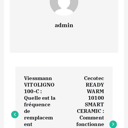
admin
N
Viessmann
Cecotec
a
VITOLIGNO
READY
100-C :
WARM
v
Quelle est la
10100
fréquence
SMART
i
de
CERAMIC :
remplacem
Comment
ent
fonctionne