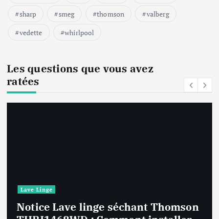
sharp
smeg
thomson
valberg
vedette
whirlpool
Les questions que vous avez
ratées
Lave Linge