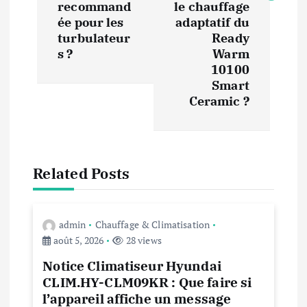
g
recommand
le chauffage
ée pour les
adaptatif du
a
turbulateur
Ready
s ?
Warm
t
10100
Smart
i
Ceramic ?
o
n
Related Posts
d
admin
Chauffage & Climatisation
e
août 5, 2026
28 views
l
Notice Climatiseur Hyundai
CLIM.HY-CLM09KR : Que faire si
’
l’appareil affiche un message