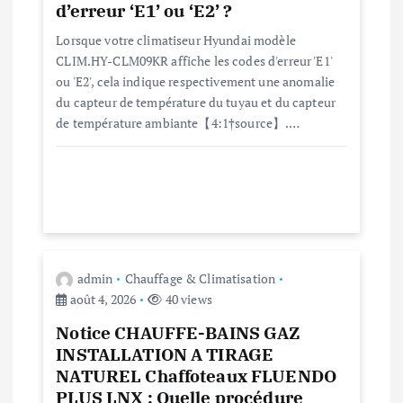
d’erreur ‘E1’ ou ‘E2’ ?
a
Lorsque votre climatiseur Hyundai modèle
CLIM.HY-CLM09KR affiche les codes d'erreur 'E1'
r
ou 'E2', cela indique respectivement une anomalie
du capteur de température du tuyau et du capteur
t
de température ambiante【4:1†source】.…
i
c
l
admin
Chauffage & Climatisation
e
août 4, 2026
40 views
Notice CHAUFFE-BAINS GAZ
INSTALLATION A TIRAGE
NATUREL Chaffoteaux FLUENDO
PLUS LNX : Quelle procédure