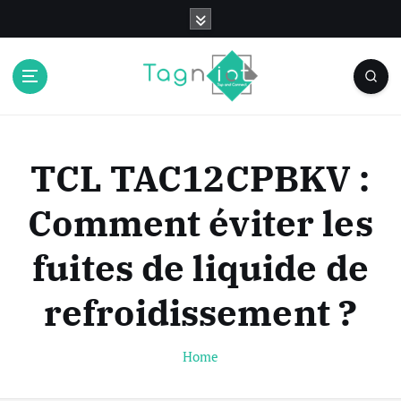
S
k
i
p
t
o
c
o
TCL TAC12CPBKV :
n
t
Comment éviter les
e
n
fuites de liquide de
t
refroidissement ?
Home