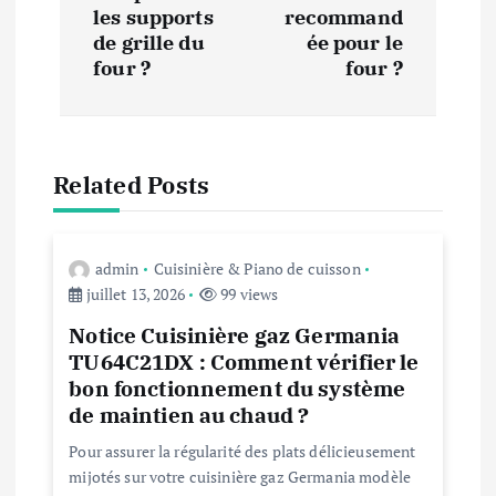
les supports
recommand
g
de grille du
ée pour le
four ?
four ?
a
t
Related Posts
i
o
admin
Cuisinière & Piano de cuisson
n
juillet 13, 2026
99 views
Notice Cuisinière gaz Germania
d
TU64C21DX : Comment vérifier le
bon fonctionnement du système
e
de maintien au chaud ?
Pour assurer la régularité des plats délicieusement
l
mijotés sur votre cuisinière gaz Germania modèle