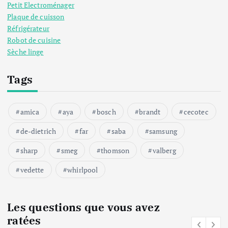
Petit Electroménager
Plaque de cuisson
Réfrigérateur
Robot de cuisine
Sèche linge
Tags
amica
aya
bosch
brandt
cecotec
de-dietrich
far
saba
samsung
sharp
smeg
thomson
valberg
vedette
whirlpool
Les questions que vous avez
ratées