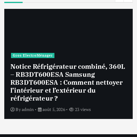
Réfrigérateur
Notice Réfrigérateur Encastrable
Froid Brassé 54cm – Arg8671
Whirlpool ARG8671 : Comment
remédier à une accumulation de
givre dans le congélateur ?
By
admin
août 5, 2026
19 views