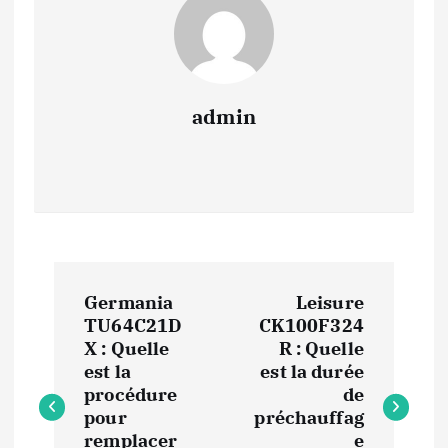
admin
N
Germania
Leisure
a
TU64C21D
CK100F324
X : Quelle
R : Quelle
v
est la
est la durée
procédure
de
i
pour
préchauffag
remplacer
e