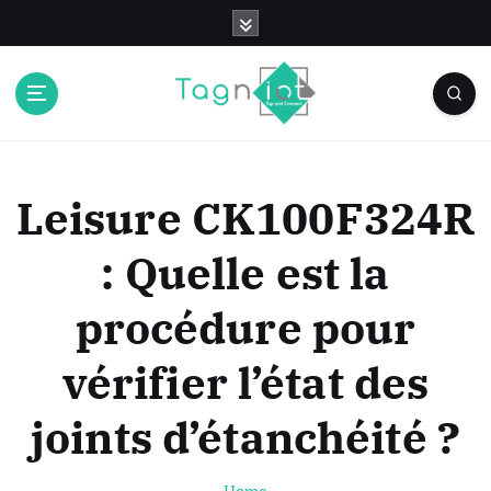
S
k
i
p
t
o
c
o
Leisure CK100F324R
n
t
: Quelle est la
e
n
procédure pour
t
vérifier l’état des
joints d’étanchéité ?