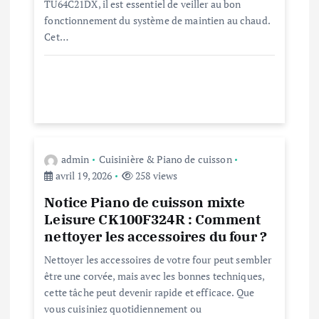
TU64C21DX, il est essentiel de veiller au bon
’
fonctionnement du système de maintien au chaud.
Cet…
a
r
t
i
admin
Cuisinière & Piano de cuisson
avril 19, 2026
258 views
c
Notice Piano de cuisson mixte
l
Leisure CK100F324R : Comment
nettoyer les accessoires du four ?
e
Nettoyer les accessoires de votre four peut sembler
être une corvée, mais avec les bonnes techniques,
cette tâche peut devenir rapide et efficace. Que
vous cuisiniez quotidiennement ou