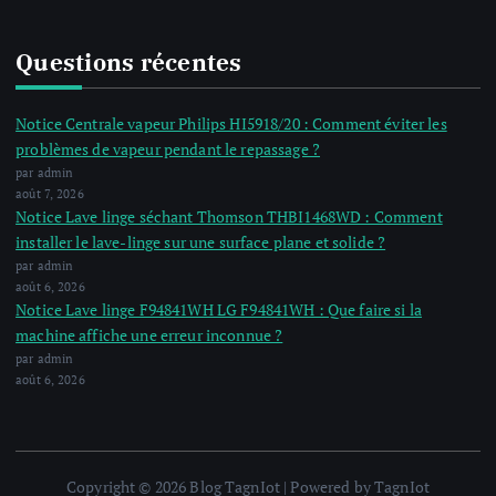
Questions récentes
Notice Centrale vapeur Philips HI5918/20 : Comment éviter les
problèmes de vapeur pendant le repassage ?
par admin
août 7, 2026
Notice Lave linge séchant Thomson THBI1468WD : Comment
installer le lave-linge sur une surface plane et solide ?
par admin
août 6, 2026
Notice Lave linge F94841WH LG F94841WH : Que faire si la
machine affiche une erreur inconnue ?
par admin
août 6, 2026
Copyright © 2026 Blog TagnIot | Powered by TagnIot