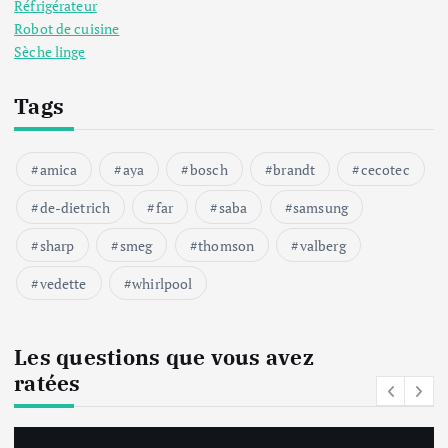
Réfrigérateur
Robot de cuisine
Sèche linge
Tags
amica
aya
bosch
brandt
cecotec
de-dietrich
far
saba
samsung
sharp
smeg
thomson
valberg
vedette
whirlpool
Les questions que vous avez
ratées