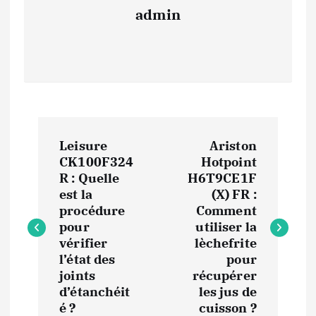
admin
N
Leisure
Ariston
a
CK100F324
Hotpoint
R : Quelle
H6T9CE1F
v
est la
(X) FR :
procédure
Comment
i
pour
utiliser la
vérifier
lèchefrite
l’état des
pour
g
joints
récupérer
d’étanchéit
les jus de
a
é ?
cuisson ?