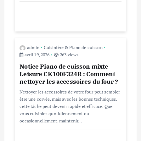
r
t
i
admin
Cuisinière & Piano de cuisson
c
avril 19, 2026
263 views
l
Notice Piano de cuisson mixte
Leisure CK100F324R : Comment
nettoyer les accessoires du four ?
e
Nettoyer les accessoires de votre four peut sembler
être une corvée, mais avec les bonnes techniques,
cette tâche peut devenir rapide et efficace. Que
vous cuisiniez quotidiennement ou
occasionnellement, maintenir…