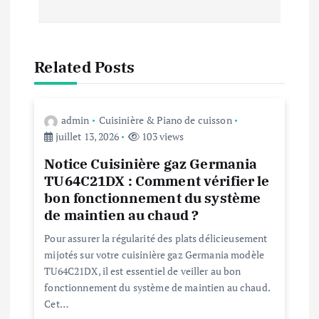
t
i
Related Posts
o
n
admin
Cuisinière & Piano de cuisson
juillet 13, 2026
103 views
d
Notice Cuisinière gaz Germania
TU64C21DX : Comment vérifier le
e
bon fonctionnement du système
de maintien au chaud ?
l
Pour assurer la régularité des plats délicieusement
mijotés sur votre cuisinière gaz Germania modèle
’
TU64C21DX, il est essentiel de veiller au bon
fonctionnement du système de maintien au chaud.
a
Cet…