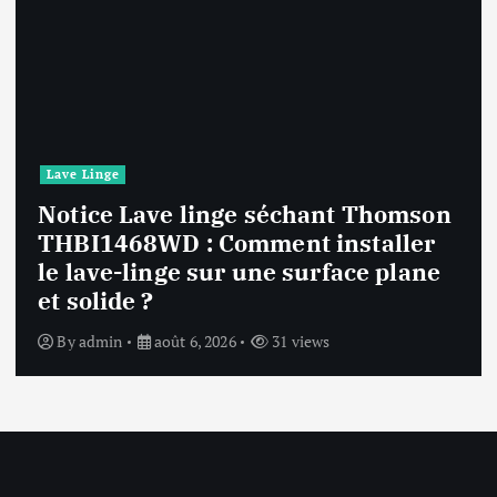
Lave Linge
on
Notice Lave linge F94841WH LG
e
F94841WH : Que faire si la machi
affiche une erreur inconnue ?
By
admin
août 6, 2026
32 views