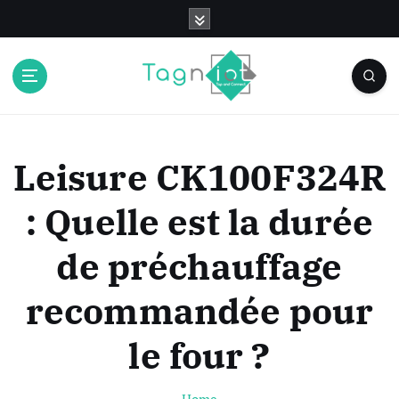
S
k
i
p
t
o
c
o
Leisure CK100F324R
n
t
: Quelle est la durée
e
n
de préchauffage
t
recommandée pour
le four ?