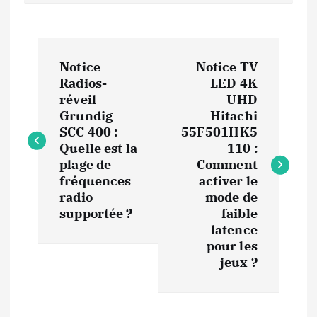
N
Notice
Notice TV
a
Radios-
LED 4K
réveil
UHD
v
Grundig
Hitachi
SCC 400 :
55F501HK5
i
Quelle est la
110 :
plage de
Comment
fréquences
activer le
g
radio
mode de
supportée ?
faible
a
latence
pour les
t
jeux ?
i