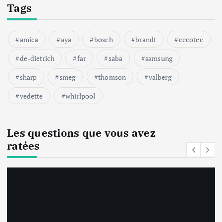
Tags
amica
aya
bosch
brandt
cecotec
de-dietrich
far
saba
samsung
sharp
smeg
thomson
valberg
vedette
whirlpool
Les questions que vous avez
ratées