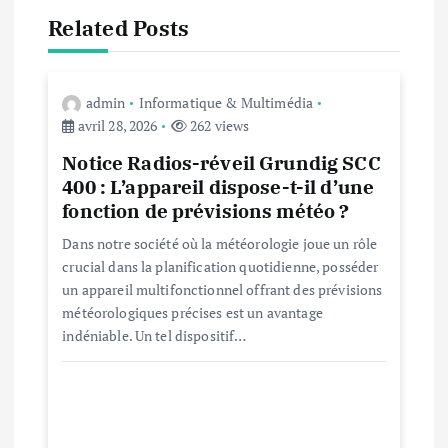
o
Related Posts
n
d
admin
Informatique & Multimédia
avril 28, 2026
262 views
e
Notice Radios-réveil Grundig SCC
400 : L’appareil dispose-t-il d’une
l
fonction de prévisions météo ?
Dans notre société où la météorologie joue un rôle
’
crucial dans la planification quotidienne, posséder
un appareil multifonctionnel offrant des prévisions
a
météorologiques précises est un avantage
indéniable. Un tel dispositif…
r
t