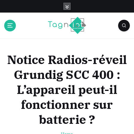
S
k
i
p
t
o
c
o
Notice Radios-réveil
n
t
Grundig SCC 400 :
e
n
L’appareil peut-il
t
fonctionner sur
batterie ?