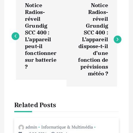
Notice
Notice
a
Radios-
Radios-
réveil
réveil
v
Grundig
Grundig
SCC 400 :
SCC 400 :
i
L’appareil
L’appareil
peut-il
dispose-t-il
fonctionner
d’une
g
sur batterie
fonction de
?
prévisions
a
météo ?
t
i
Related Posts
o
n
admin
Informatique & Multimédia