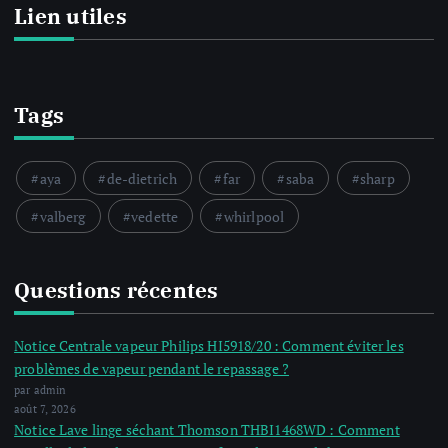
Lien utiles
Tags
aya
de-dietrich
far
saba
sharp
valberg
vedette
whirlpool
Questions récentes
Notice Centrale vapeur Philips HI5918/20 : Comment éviter les
problèmes de vapeur pendant le repassage ?
par admin
août 7, 2026
Notice Lave linge séchant Thomson THBI1468WD : Comment