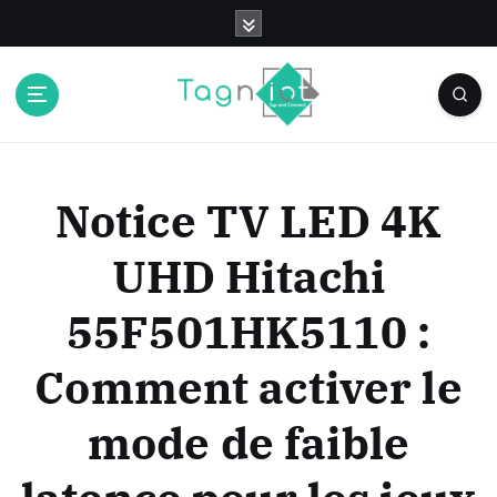
S
k
i
p
t
o
c
o
Notice TV LED 4K
n
t
UHD Hitachi
e
n
55F501HK5110 :
t
Comment activer le
mode de faible