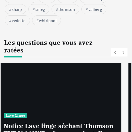
sharp
smeg
thomson
valberg
vedette
whirlpool
Les questions que vous avez
ratées
Lave Linge