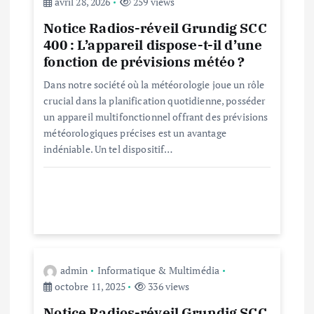
avril 28, 2026
259 views
d
Notice Radios-réveil Grundig SCC
400 : L’appareil dispose-t-il d’une
e
fonction de prévisions météo ?
Dans notre société où la météorologie joue un rôle
l
crucial dans la planification quotidienne, posséder
un appareil multifonctionnel offrant des prévisions
’
météorologiques précises est un avantage
indéniable. Un tel dispositif…
a
r
t
i
admin
Informatique & Multimédia
octobre 11, 2025
336 views
c
Notice Radios-réveil Grundig SCC