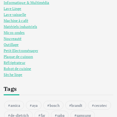
Informatique & Multimédia
Lave Linge
Lave vaisselle
Machine à café
Matériels industriels
Micro-ondes
Nouveauté
Outillage
Petit Electroménager
Plaque de cuisson
Réfrigérateur
Robot de cuisine
Sèche linge
Tags
amica
aya
bosch
brandt
cecotec
de-dietrich
far
saba
samsung