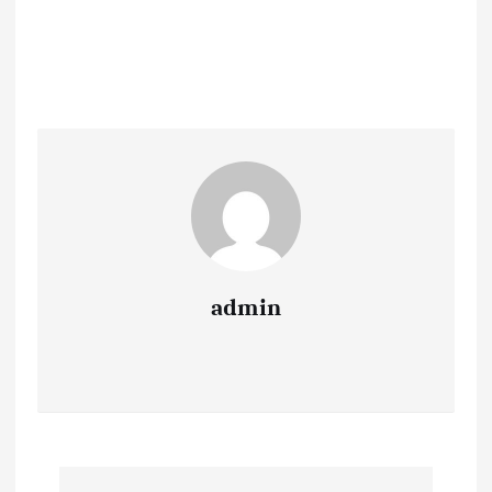
admin
N