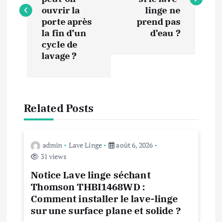
v
ouvrir la
linge ne
i
porte après
prend pas
la fin d’un
d’eau ?
cycle de
g
lavage ?
a
t
Related Posts
i
o
admin
Lave Linge
août 6, 2026
31 views
n
Notice Lave linge séchant
Thomson THBI1468WD :
d
Comment installer le lave-linge
sur une surface plane et solide ?