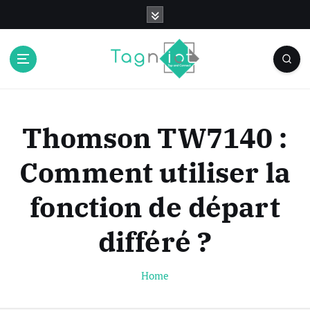
S
k
i
p
t
o
c
o
Thomson TW7140 :
n
t
Comment utiliser la
e
n
fonction de départ
t
différé ?
Home