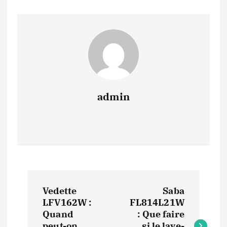
admin
N
Vedette
Saba
a
LFV162W :
FL814L21W
Quand
: Que faire
peut-on
si le lave-