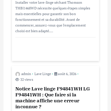
e
Installer votre lave-linge séchant Thomson
THBI1468WD nécessite quelques étapes simples
l
mais essentielles pour garantir son bon
fonctionnement et sa durabilité. Avant de
’
commencer, assurez-vous que l'emplacement
choisi est bien adapté.…
a
r
t
i
admin
Lave Linge
août 6, 2026
32 views
c
Notice Lave linge F94841WH LG
l
F94841WH : Que faire si la
machine affiche une erreur
e
inconnue ?