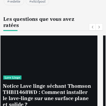
vedette
whirlpool
Les questions que vous avez
ratées
Lave Linge
Notice Lave linge F94841WH LG
F94841WH : Que faire si la machine
affiche une erreur inconnue ?