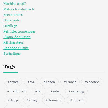
Machine à café
Matériels industriels
Micro-ondes
Nouveauté
Outillage
Petit Electroménager
Plaque de cuisson
Réfrigérateur
Robot de cuisine
Sèche linge
Tags
amica
aya
bosch
brandt
cecotec
de-dietrich
far
saba
samsung
sharp
smeg
thomson
valberg