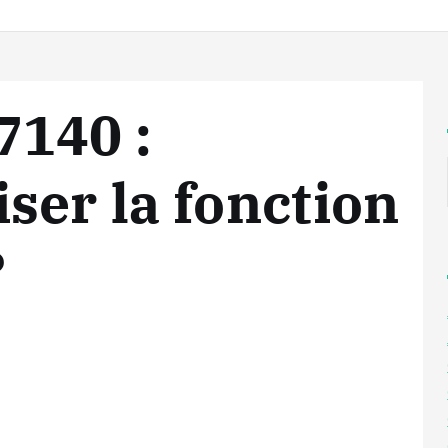
140 :
ser la fonction
?