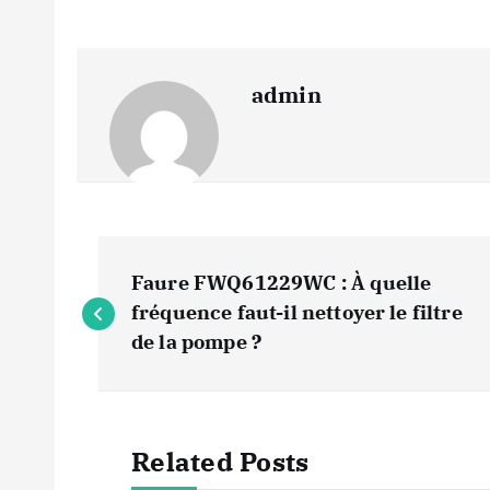
admin
N
Faure FWQ61229WC : À quelle
a
fréquence faut-il nettoyer le filtre
de la pompe ?
v
i
Related Posts