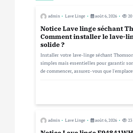
g
admin
Lave Linge
août 6, 2026
20
a
Notice Lave linge séchant
t
Comment installer le lave-li
solide ?
i
Installer votre lave-linge séchant Thoms
simples mais essentielles pour garantir so
o
de commencer, assurez-vous que l'emplace
n
d
e
admin
Lave Linge
août 6, 2026
23
Notice Lave linge F94841WH 