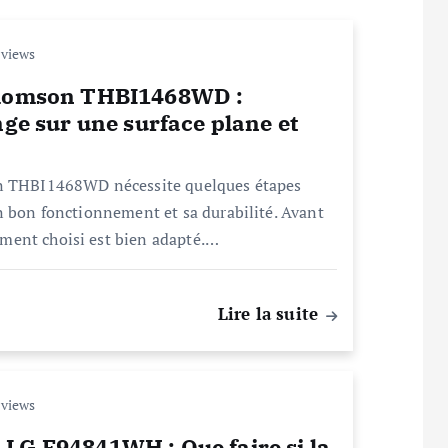
 views
 Thomson THBI1468WD :
nge sur une surface plane et
on THBI1468WD nécessite quelques étapes
n bon fonctionnement et sa durabilité. Avant
ment choisi est bien adapté.…
Lire la suite
 views
LG F94841WH : Que faire si la