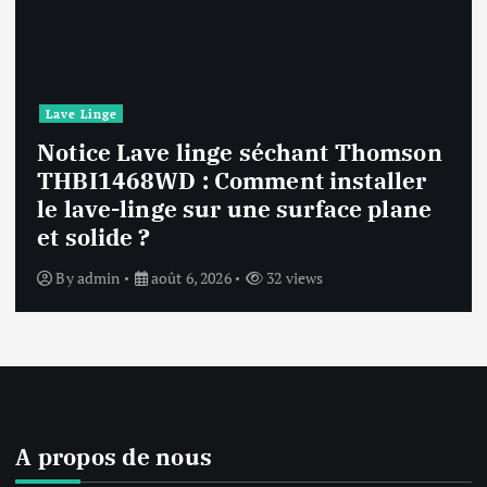
Lave Linge
Notice Lave linge F94841WH LG
F94841WH : Que faire si la machine
affiche une erreur inconnue ?
By
admin
août 6, 2026
33 views
A propos de nous