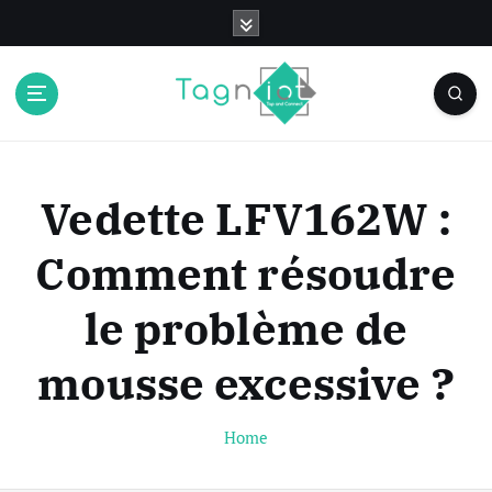
S
k
i
p
t
o
c
o
Vedette LFV162W :
n
t
Comment résoudre
e
n
le problème de
t
mousse excessive ?
Home