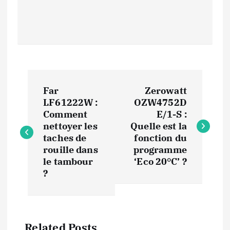
N
Far
Zerowatt
a
LF61222W :
OZW4752D
Comment
E/1-S :
v
nettoyer les
Quelle est la
taches de
fonction du
i
rouille dans
programme
le tambour
‘Eco 20°C’ ?
?
g
a
Related Posts