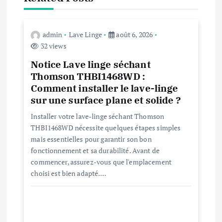
t
i
admin
Lave Linge
août 6, 2026
o
32 views
Notice Lave linge séchant
n
Thomson THBI1468WD :
Comment installer le lave-linge
d
sur une surface plane et solide ?
e
Installer votre lave-linge séchant Thomson
THBI1468WD nécessite quelques étapes simples
mais essentielles pour garantir son bon
l
fonctionnement et sa durabilité. Avant de
commencer, assurez-vous que l'emplacement
’
choisi est bien adapté.…
a
r