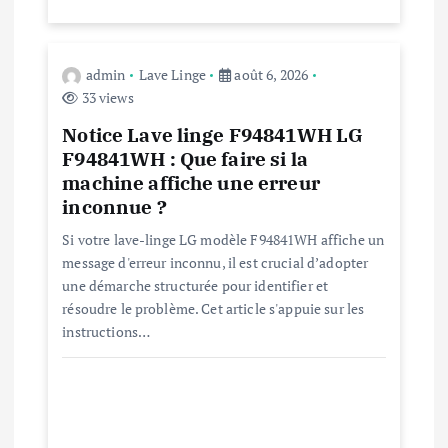
t
admin
Lave Linge
août 6, 2026
i
33 views
c
Notice Lave linge F94841WH LG
F94841WH : Que faire si la
l
machine affiche une erreur
inconnue ?
e
Si votre lave-linge LG modèle F94841WH affiche un
message d'erreur inconnu, il est crucial d’adopter
une démarche structurée pour identifier et
résoudre le problème. Cet article s'appuie sur les
instructions…