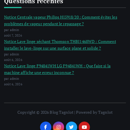
Questions récentes
Notice Centrale vapeur Philips HI5918/20 : Comment éviter les
problèmes de vapeur pendant le repassage ?
par admin
août 7, 2026
Notice Lave linge séchant Thomson THBI1468WD : Comment
installer le lave-linge sur une surface plane et solide ?
par admin
août 6, 2026
Notice Lave linge F94841WH LG F94841WH : Que faire si la
machine affiche une erreur inconnue ?
par admin
août 6, 2026
Copyright © 2026 Blog TagnIot | Powered by TagnIot