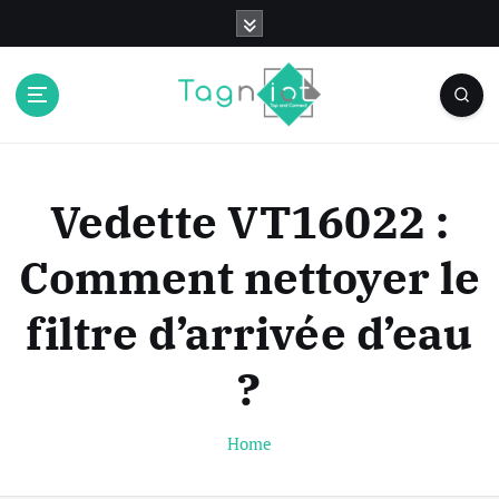
S
k
i
p
t
o
c
o
Vedette VT16022 :
n
t
Comment nettoyer le
e
n
filtre d’arrivée d’eau
t
?
Home