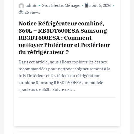
o
admin
Gros ElectroMénager
août 5, 2026
26 views
n
Notice Réfrigérateur combiné,
360L – RB3DT600ESA Samsung
d
RB3DT600ESA : Comment
nettoyer l’intérieur et l’extérieur
e
du réfrigérateur ?
Dans cet article, nous allons explorer les étapes
l
recommandées pour nettoyer soigneusement à la
fois l'intérieur et l'extérieur du réfrigérateur
’
combiné Samsung RB3DT600ESA, un modèle
spacieux de 360L. Suivre ces…
a
r
t