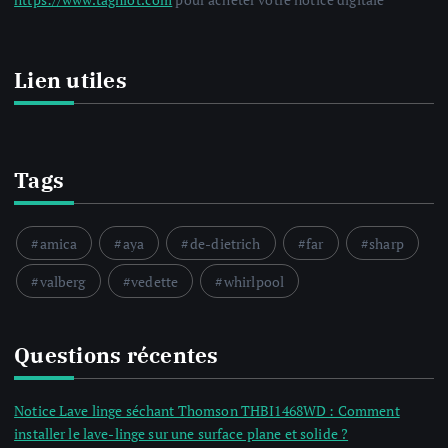
Lien utiles
Tags
amica
aya
de-dietrich
far
sharp
valberg
vedette
whirlpool
Questions récentes
Notice Lave linge séchant Thomson THBI1468WD : Comment
installer le lave-linge sur une surface plane et solide ?