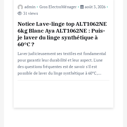
i
admin
Gros ElectroMénager
août 3, 2026
31 views
c
Notice Lave-linge top ALT1062NE
l
6kg Blanc Aya ALT1062NE : Puis-
je laver du linge synthétique à
e
60°C ?
Laver judicieusement ses textiles est fondamental
pour garantir leur durabilité et leur aspect. L'une
des questions fréquentes est de savoir s'il est
possible de laver du linge synthétique à 60°C,…