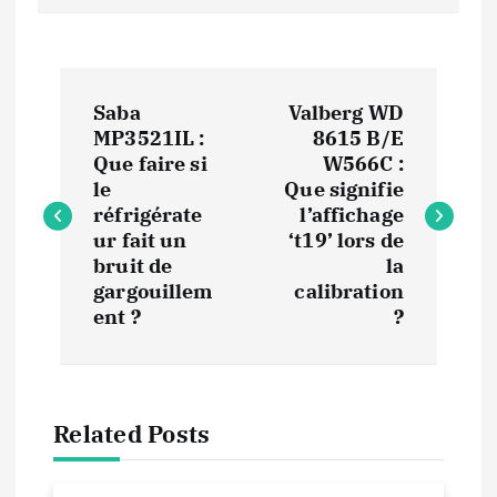
N
Saba
Valberg WD
a
MP3521IL :
8615 B/E
Que faire si
W566C :
v
le
Que signifie
réfrigérate
l’affichage
i
ur fait un
‘t19’ lors de
bruit de
la
gargouillem
calibration
g
ent ?
?
a
t
Related Posts
i