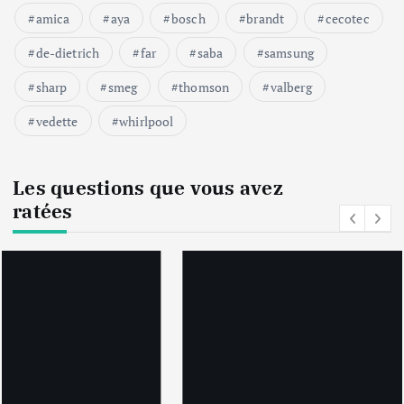
amica
aya
bosch
brandt
cecotec
de-dietrich
far
saba
samsung
sharp
smeg
thomson
valberg
vedette
whirlpool
Les questions que vous avez
ratées