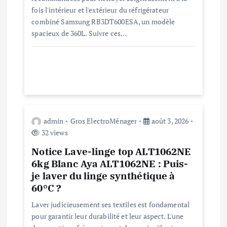
l
fois l'intérieur et l'extérieur du réfrigérateur
combiné Samsung RB3DT600ESA, un modèle
’
spacieux de 360L. Suivre ces…
a
r
t
admin
Gros ElectroMénager
août 3, 2026
i
32 views
c
Notice Lave-linge top ALT1062NE
6kg Blanc Aya ALT1062NE : Puis-
l
je laver du linge synthétique à
60°C ?
e
Laver judicieusement ses textiles est fondamental
pour garantir leur durabilité et leur aspect. L'une