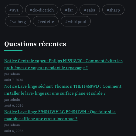
aya
de-dietrich
far
saba
sharp
valberg
vedette
whirlpool
Questions récentes
Notice Centrale vapeur Philips HI5918/20 : Comment éviter les
problèmes de vapeur pendant le repassage ?
par admin
août 7, 2026
Notice Lave linge séchant Thomson THBI1468WD : Comment
installer le lave-linge sur une surface plane et solide ?
par admin
août 6, 2026
Notice Lave linge F94841WH LG F94841WH : Que faire si la
machine affiche une erreur inconnue ?
par admin
août 6, 2026