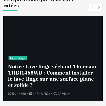
ratées
Lave Linge
Notice Lave linge F94841WH LG
F94841WH : Que faire si la machine
affiche une erreur inconnue ?
By
admin
août 6, 2026
23 views