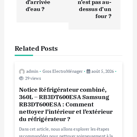
i
d’arrivée
n’est pas au-
d’eau ?
dessus d’un
four ?
g
a
t
Related Posts
i
admin
Gros ElectroMénager
août 5, 2026
o
29 views
Notice Réfrigérateur combiné,
n
360L – RB3DT600ESA Samsung
RB3DT600ESA : Comment
d
nettoyer l’intérieur et l’extérieur
du réfrigérateur ?
e
Dans cet article, nous allons explorer les étapes
recommandées pour nettoyer soigneusement à la