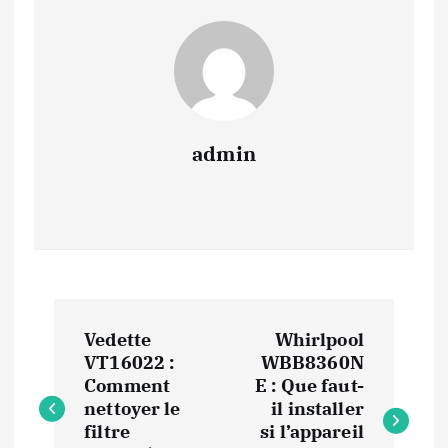
admin
N
Vedette
Whirlpool
a
VT16022 :
WBB8360N
Comment
E : Que faut-
v
nettoyer le
il installer
filtre
si l’appareil