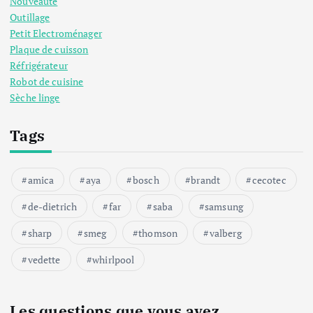
Nouveauté
Outillage
Petit Electroménager
Plaque de cuisson
Réfrigérateur
Robot de cuisine
Sèche linge
Tags
amica
aya
bosch
brandt
cecotec
de-dietrich
far
saba
samsung
sharp
smeg
thomson
valberg
vedette
whirlpool
Les questions que vous avez