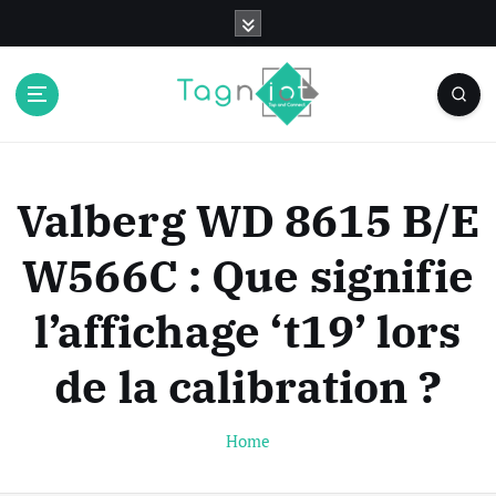
S
k
i
p
t
o
c
o
Valberg WD 8615 B/E
n
t
W566C : Que signifie
e
n
l’affichage ‘t19’ lors
t
de la calibration ?
Home