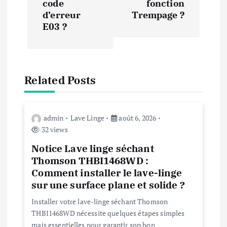
code
fonction
i
d’erreur
Trempage ?
E03 ?
g
a
Related Posts
t
i
admin
Lave Linge
août 6, 2026
32 views
o
Notice Lave linge séchant
Thomson THBI1468WD :
n
Comment installer le lave-linge
sur une surface plane et solide ?
d
Installer votre lave-linge séchant Thomson
e
THBI1468WD nécessite quelques étapes simples
mais essentielles pour garantir son bon