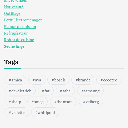
Micro-ondes
Nouveauté
Outillage
Petit Electroménager
Plaque de cuisson
Réfrigérateur
Robot de cuisine
Sèche linge
Tags
amica
aya
bosch
brandt
cecotec
de-dietrich
far
saba
samsung
sharp
smeg
thomson
valberg
vedette
whirlpool