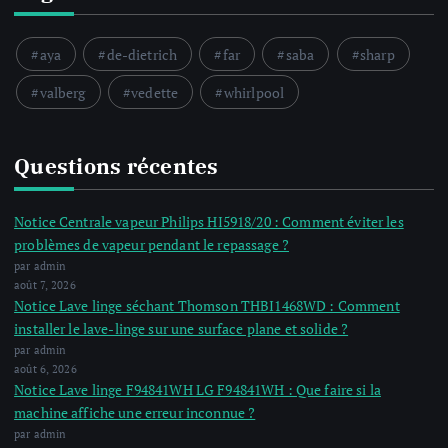
aya
de-dietrich
far
saba
sharp
valberg
vedette
whirlpool
Questions récentes
Notice Centrale vapeur Philips HI5918/20 : Comment éviter les
problèmes de vapeur pendant le repassage ?
par admin
août 7, 2026
Notice Lave linge séchant Thomson THBI1468WD : Comment
installer le lave-linge sur une surface plane et solide ?
par admin
août 6, 2026
Notice Lave linge F94841WH LG F94841WH : Que faire si la
machine affiche une erreur inconnue ?
par admin