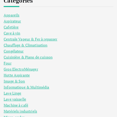
Catégories
Appareils
Aspirateur
Cafetière
Cave à vin
Centrale Vapeur & Fer à repasser
Chauffage & Climatisation
Congélateur
Cuisinière & Piano de cuisson
Four
Gros ElectroMénager
Hotte Aspirante
Image & Son
Informatique & Multimédia
Lave Linge
Lave vaisselle
Machine à café
Matériels industriels