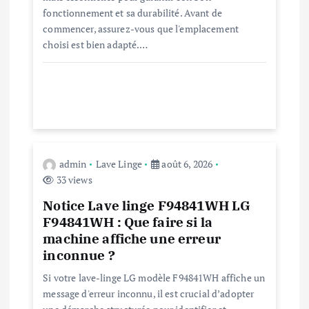
fonctionnement et sa durabilité. Avant de
l
commencer, assurez-vous que l'emplacement
choisi est bien adapté.…
’
a
r
t
admin
Lave Linge
août 6, 2026
33 views
i
Notice Lave linge F94841WH LG
c
F94841WH : Que faire si la
machine affiche une erreur
l
inconnue ?
Si votre lave-linge LG modèle F94841WH affiche un
e
message d'erreur inconnu, il est crucial d’adopter