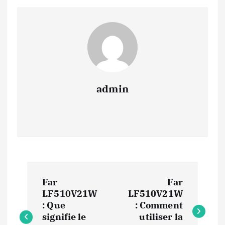
admin
N
Far
Far
a
LF510V21W
LF510V21W
: Que
: Comment
v
signifie le
utiliser la