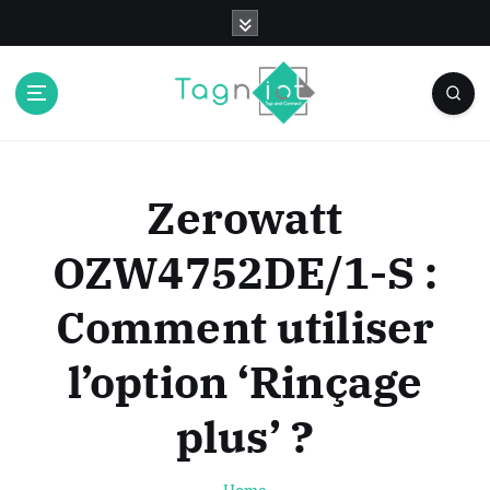
S
k
i
p
t
o
c
o
Zerowatt
n
t
OZW4752DE/1-S :
e
n
Comment utiliser
t
l’option ‘Rinçage
plus’ ?