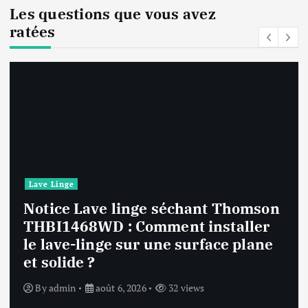
Les questions que vous avez
ratées
Lave Linge
Notice Lave linge F94841WH LG
F94841WH : Que faire si la machine
affiche une erreur inconnue ?
By
admin
août 6, 2026
33 views